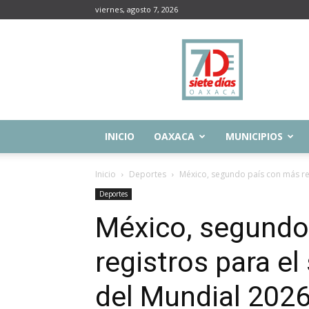
viernes, agosto 7, 2026
Siete
Días
Oaxaca
INICIO
OAXACA
MUNICIPIOS
Inicio
Deportes
México, segundo país con más reg
Deportes
México, segundo
registros para el
del Mundial 202