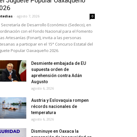
el Juguete Popular Oaxaqueño
026
etedias
-
agosto 7, 2026
0
 Secretaría de Desarrollo Económico (Sedeco), en
ordinación con el Fondo Nacional para el Fomento
las Artesanías (Fonart), invita a las personas
tesanas a participar en el 15° Concurso Estatal del
guete Popular Oaxaqueño 2026.
Desmiente embajada de EU
supuesta orden de
aprehensión contra Adán
Augusto
agosto 6, 2026
Austria y Eslovaquia rompen
récords nacionales de
temperatura
agosto 6, 2026
Disminuye en Oaxaca la