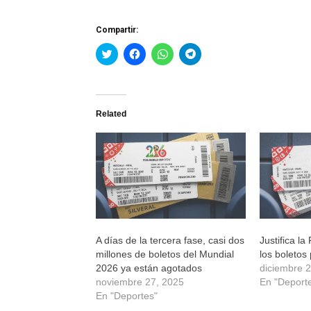
Compartir:
Haz
Haz
Haz
Haz
clic
clic
clic
clic
para
para
para
para
compartir
compartir
compartir
compartir
en
en
en
en
Twitter
Facebook
WhatsApp
Telegram
(Se
(Se
(Se
(Se
Related
abre
abre
abre
abre
en
en
en
en
una
una
una
una
ventana
ventana
ventana
ventana
nueva)
nueva)
nueva)
nueva)
A días de la tercera fase, casi dos
Justifica l
millones de boletos del Mundial
los boletos
2026 ya están agotados
diciembre 
noviembre 27, 2025
En "Deport
En "Deportes"