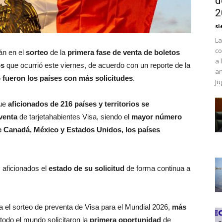
d
2
si
La
co
án en el
sorteo
de la
primera fase de venta de boletos
a 
os
que ocurrió este viernes, de acuerdo con un reporte de la
ar
fueron los países con más solicitudes
.
Ju
que
aficionados de 216 países y territorios se
eventa
de tarjetahabientes Visa, siendo el
mayor número
e Canadá, México y Estados Unidos, los países
os aficionados el
estado de su solicitud
de forma continua a
 el sorteo de preventa de Visa para el Mundial 2026,
más
todo el mundo solicitaron la
primera oportunidad
de