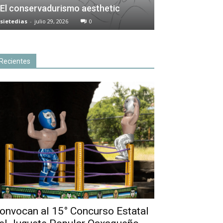
El conservadurismo aesthetic
sietedias
-
julio 29, 2026
0
Recientes
onvocan al 15° Concurso Estatal