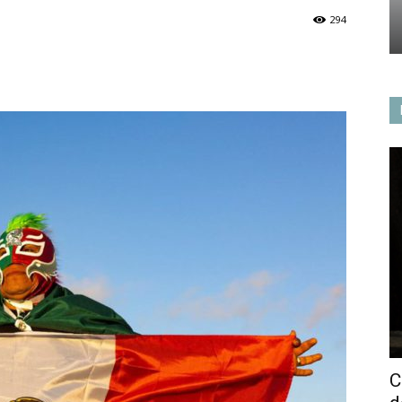
294
C