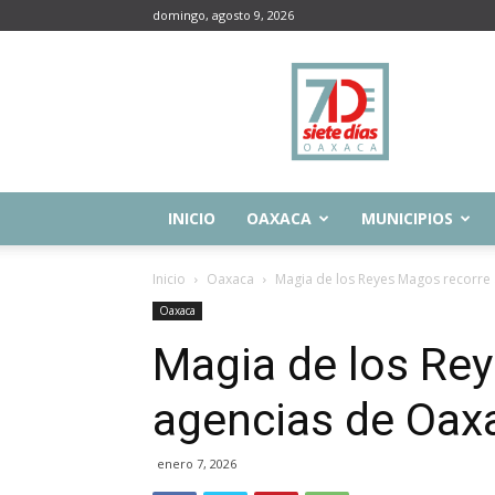
domingo, agosto 9, 2026
Siete
Días
Oaxaca
INICIO
OAXACA
MUNICIPIOS
Inicio
Oaxaca
Magia de los Reyes Magos recorre
Oaxaca
Magia de los Re
agencias de Oax
enero 7, 2026