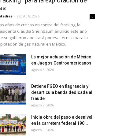
fracking” para la explotación de
as
etedias
-
agosto 8, 2026
0
as años de críticas en contra del fracking, la
esidenta Claudia Sheinbaum anunció este año
e su gobierno apostará por esa técnica para la
plotación de gas natural en México.
La mejor actuación de México
en Juegos Centroamericanos
agosto 8, 2026
Detiene FGEO en flagrancia y
desarticula banda dedicada al
fraude
agosto 8, 2026
Inicia obra del paso a desnivel
en la carretera federal 190...
agosto 8, 2026