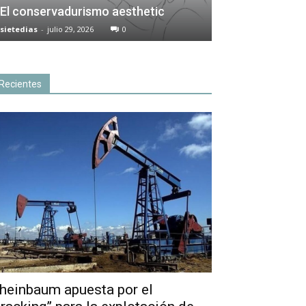
El conservadurismo aesthetic
sietedias
-
julio 29, 2026
0
Recientes
heinbaum apuesta por el