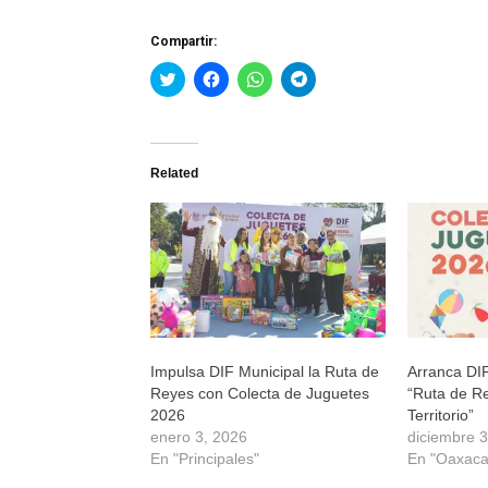
Compartir:
Haz
Haz
Haz
Haz
clic
clic
clic
clic
para
para
para
para
compartir
compartir
compartir
compartir
en
en
en
en
Twitter
Facebook
WhatsApp
Telegram
(Se
(Se
(Se
(Se
Related
abre
abre
abre
abre
en
en
en
en
una
una
una
una
ventana
ventana
ventana
ventana
nueva)
nueva)
nueva)
nueva)
Impulsa DIF Municipal la Ruta de
Arranca DIF
Reyes con Colecta de Juguetes
“Ruta de R
2026
Territorio”
enero 3, 2026
diciembre 
En "Principales"
En "Oaxaca