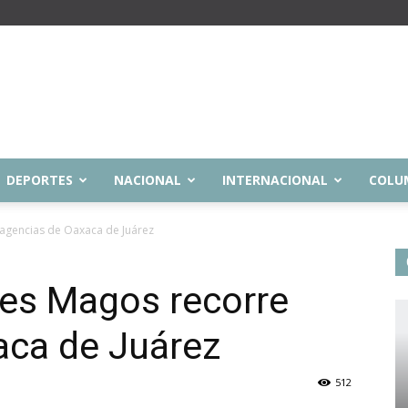
DEPORTES
NACIONAL
INTERNACIONAL
COLU
 agencias de Oaxaca de Juárez
yes Magos recorre
aca de Juárez
512