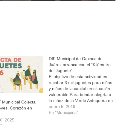
DIF Municipal de Oaxaca de
Juárez arranca con el “Kilómetro
del Juguete”
El objetivo de esta actividad es
recabar 3 mil juguetes para niñas
y niños de la capital en situación
vulnerable Para brindar alegría a
la niñez de la Verde Antequera en
 Municipal Colecta
este Día de Reyes, y como
enero 5, 2019
eyes, Corazón en
muestra de la atención prioritaria
En "Municipios"
que el Ayuntamiento brindará a
30, 2025
este sector, la…
"