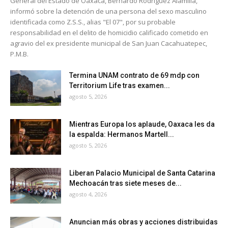
General del Estado de Oaxaca, Bernardo Rodríguez Alamilla,
informó sobre la detención de una persona del sexo masculino
identificada como Z.S.S., alias "El 07", por su probable
responsabilidad en el delito de homicidio calificado cometido en
agravio del ex presidente municipal de San Juan Cacahuatepec,
P.M.B.
Termina UNAM contrato de 69 mdp con
Territorium Life tras examen...
agosto 5, 2026
Mientras Europa los aplaude, Oaxaca les da
la espalda: Hermanos Martell...
agosto 5, 2026
Liberan Palacio Municipal de Santa Catarina
Mechoacán tras siete meses de...
agosto 4, 2026
Anuncian más obras y acciones distribuidas