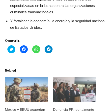
especializadas en la lucha contra las organizaciones
criminales transnacionales.
Y fortalecer la economía, la energía y la seguridad nacional
de Estados Unidos.
Compartir:
Haz
Haz
Haz
Haz
clic
clic
clic
clic
para
para
para
para
compartir
compartir
compartir
compartir
en
en
en
en
Twitter
Facebook
WhatsApp
Telegram
(Se
(Se
(Se
(Se
Related
abre
abre
abre
abre
en
en
en
en
una
una
una
una
ventana
ventana
ventana
ventana
nueva)
nueva)
nueva)
nueva)
México y EEUU acuerdan
Denuncia PRI penalmente