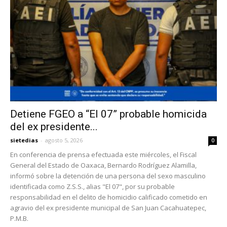
Detiene FGEO a “El 07” probable homicida
del ex presidente...
sietedias
-
agosto 5, 2026
0
En conferencia de prensa efectuada este miércoles, el Fiscal
General del Estado de Oaxaca, Bernardo Rodríguez Alamilla,
informó sobre la detención de una persona del sexo masculino
identificada como Z.S.S., alias "El 07", por su probable
responsabilidad en el delito de homicidio calificado cometido en
agravio del ex presidente municipal de San Juan Cacahuatepec,
P.M.B.