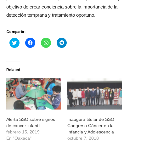
objetivo de crear conciencia sobre la importancia de la
detección temprana y tratamiento oportuno.
Compartir:
Haz
Haz
Haz
Haz
clic
clic
clic
clic
para
para
para
para
compartir
compartir
compartir
compartir
en
en
en
en
Twitter
Facebook
WhatsApp
Telegram
(Se
(Se
(Se
(Se
Related
abre
abre
abre
abre
en
en
en
en
una
una
una
una
ventana
ventana
ventana
ventana
nueva)
nueva)
nueva)
nueva)
Alerta SSO sobre signos
Inaugura titular de SSO
de cáncer infantil
Congreso Cáncer en la
febrero 15, 2019
Infancia y Adolescencia
En "Oaxaca"
octubre 7, 2018