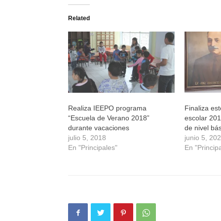
en
en
en
en
Twitter
Facebook
WhatsApp
Telegram
(Se
(Se
(Se
(Se
Related
abre
abre
abre
abre
en
en
en
en
una
una
una
una
ventana
ventana
ventana
ventana
nueva)
nueva)
nueva)
nueva)
Realiza IEEPO programa
Finaliza est
“Escuela de Verano 2018”
escolar 20
durante vacaciones
de nivel bá
julio 5, 2018
junio 5, 20
En "Principales"
En "Princip