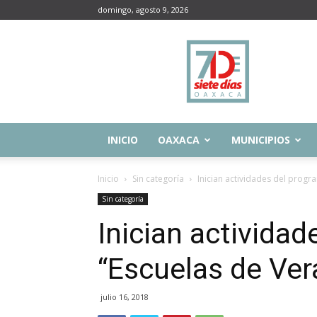
domingo, agosto 9, 2026
Siete
Días
Oaxaca
INICIO
OAXACA
MUNICIPIOS
Inicio
Sin categoría
Inician actividades del progr
Sin categoría
Inician activida
“Escuelas de Ve
julio 16, 2018