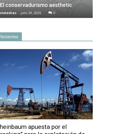
El conservadurismo aesthetic
sietedias
-
julio 29, 2026
0
Recientes
heinbaum apuesta por el