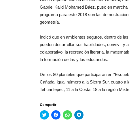
Gabriel Kalid Mohamed Báez, puso en marcha la
programa para este 2018 son las demostracion
geometría.
Indicó que en ambientes seguros, dentro de las 
pueden desarrollar sus habilidades, convivir y 
colaborativo, la recreación literaria, la matemát
la formación de las y los educandos.
De los 80 planteles que participarán en “Escuel
Cañada, igual número a la Sierra Sur, cuatro a l
Tehuantepec, 11 a la Costa, 18 a la región Mix
Compartir:
Haz
Haz
Haz
Haz
clic
clic
clic
clic
para
para
para
para
compartir
compartir
compartir
compartir