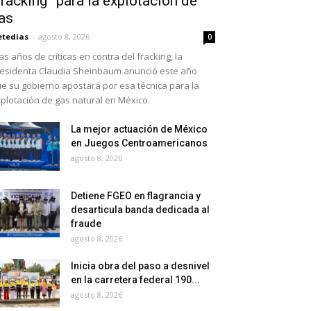
fracking” para la explotación de
as
etedias
-
agosto 8, 2026
0
as años de críticas en contra del fracking, la
esidenta Claudia Sheinbaum anunció este año
e su gobierno apostará por esa técnica para la
plotación de gas natural en México.
La mejor actuación de México
en Juegos Centroamericanos
agosto 8, 2026
Detiene FGEO en flagrancia y
desarticula banda dedicada al
fraude
agosto 8, 2026
Inicia obra del paso a desnivel
en la carretera federal 190...
agosto 8, 2026