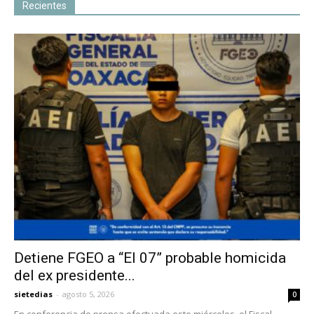
Recientes
Detiene FGEO a “El 07” probable homicida
del ex presidente...
sietedias
-
agosto 5, 2026
0