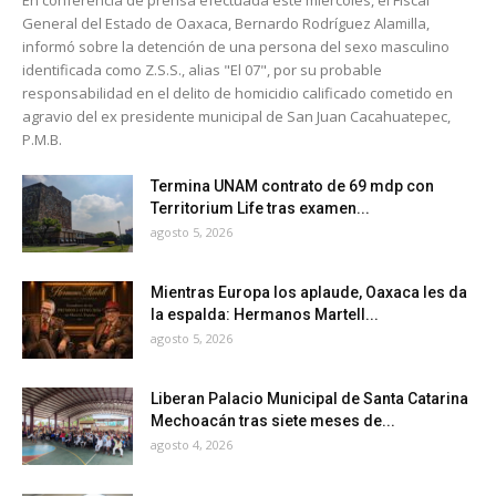
En conferencia de prensa efectuada este miércoles, el Fiscal
General del Estado de Oaxaca, Bernardo Rodríguez Alamilla,
informó sobre la detención de una persona del sexo masculino
identificada como Z.S.S., alias "El 07", por su probable
responsabilidad en el delito de homicidio calificado cometido en
agravio del ex presidente municipal de San Juan Cacahuatepec,
P.M.B.
Termina UNAM contrato de 69 mdp con
Territorium Life tras examen...
agosto 5, 2026
Mientras Europa los aplaude, Oaxaca les da
la espalda: Hermanos Martell...
agosto 5, 2026
Liberan Palacio Municipal de Santa Catarina
Mechoacán tras siete meses de...
agosto 4, 2026