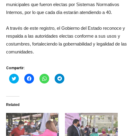
municipales que fueron electas por Sistemas Normativos
Internos, por lo que cada día estarán atendiendo a 40.
A través de este registro, el Gobierno del Estado reconoce y
respalda a las autoridades electas conforme a sus usos y
costumbres, fortaleciendo la gobernabilidad y legalidad de las
comunidades.
Compartir:
Haz
Haz
Haz
Haz
clic
clic
clic
clic
para
para
para
para
compartir
compartir
compartir
compartir
en
en
en
en
Twitter
Facebook
WhatsApp
Telegram
(Se
(Se
(Se
(Se
Related
abre
abre
abre
abre
en
en
en
en
una
una
una
una
ventana
ventana
ventana
ventana
nueva)
nueva)
nueva)
nueva)