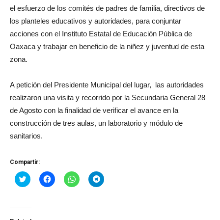
el esfuerzo de los comités de padres de familia, directivos de
los planteles educativos y autoridades, para conjuntar
acciones con el Instituto Estatal de Educación Pública de
Oaxaca y trabajar en beneficio de la niñez y juventud de esta
zona.
A petición del Presidente Municipal del lugar, las autoridades
realizaron una visita y recorrido por la Secundaria General 28
de Agosto con la finalidad de verificar el avance en la
construcción de tres aulas, un laboratorio y módulo de
sanitarios.
Compartir:
Haz
Haz
Haz
Haz
clic
clic
clic
clic
para
para
para
para
compartir
compartir
compartir
compartir
en
en
en
en
Twitter
Facebook
WhatsApp
Telegram
(Se
(Se
(Se
(Se