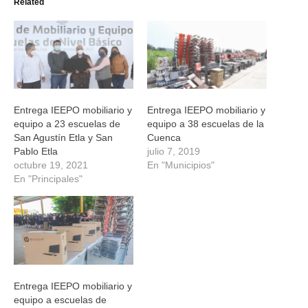
Related
abre
abre
abre
abre
en
en
en
en
una
una
una
una
ventana
ventana
ventana
ventana
nueva)
nueva)
nueva)
nueva)
Entrega IEEPO mobiliario y
Entrega IEEPO mobiliario y
equipo a 23 escuelas de
equipo a 38 escuelas de la
San Agustín Etla y San
Cuenca
Pablo Etla
julio 7, 2019
octubre 19, 2021
En "Municipios"
En "Principales"
Entrega IEEPO mobiliario y
equipo a escuelas de