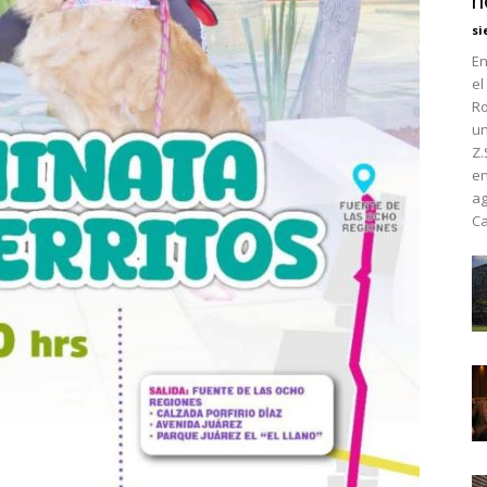
h
si
En
el
Ro
un
Z.
en
ag
Ca