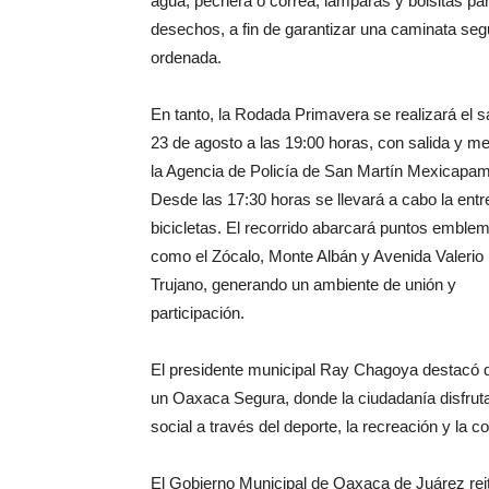
agua, pechera o correa, lámparas y bolsitas pa
desechos, a fin de garantizar una caminata seg
ordenada.
En tanto, la Rodada Primavera se realizará el 
23 de agosto a las 19:00 horas, con salida y m
la Agencia de Policía de San Martín Mexicapam
Desde las 17:30 horas se llevará a cabo la ent
bicicletas. El recorrido abarcará puntos emble
como el Zócalo, Monte Albán y Avenida Valerio
Trujano, generando un ambiente de unión y
participación.
El presidente municipal Ray Chagoya destacó qu
un Oaxaca Segura, donde la ciudadanía disfruta 
social a través del deporte, la recreación y la 
El Gobierno Municipal de Oaxaca de Juárez reit