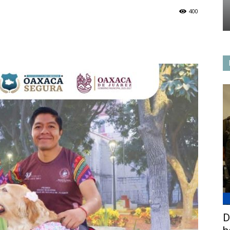
400
D