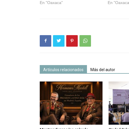
En "Oaxaca"
En "Oaxaca
Artículos relacionados
Más del autor