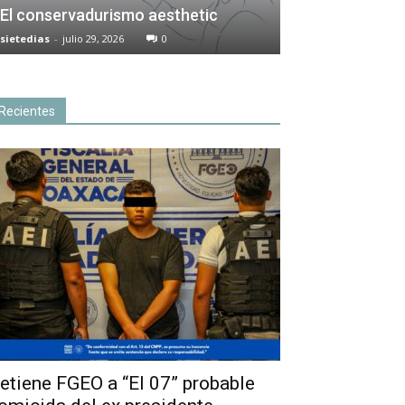
El conservadurismo aesthetic
sietedias
-
julio 29, 2026
0
Recientes
etiene FGEO a “El 07” probable