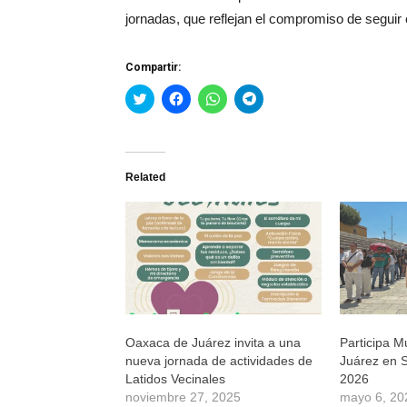
jornadas, que reflejan el compromiso de seguir 
Compartir:
Haz
Haz
Haz
Haz
clic
clic
clic
clic
para
para
para
para
compartir
compartir
compartir
compartir
en
en
en
en
Twitter
Facebook
WhatsApp
Telegram
(Se
(Se
(Se
(Se
Related
abre
abre
abre
abre
en
en
en
en
una
una
una
una
ventana
ventana
ventana
ventana
nueva)
nueva)
nueva)
nueva)
Oaxaca de Juárez invita a una
Participa M
nueva jornada de actividades de
Juárez en 
Latidos Vecinales
2026
noviembre 27, 2025
mayo 6, 20