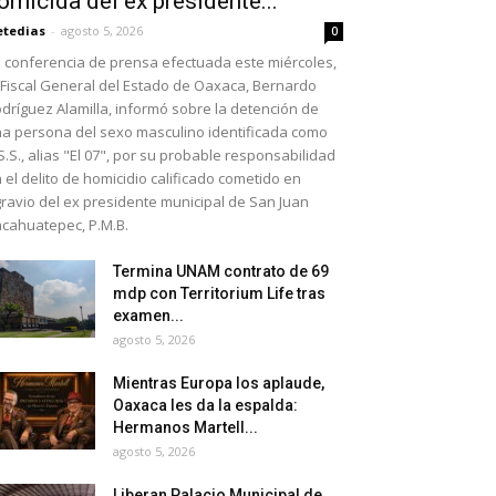
omicida del ex presidente...
etedias
-
agosto 5, 2026
0
 conferencia de prensa efectuada este miércoles,
 Fiscal General del Estado de Oaxaca, Bernardo
dríguez Alamilla, informó sobre la detención de
a persona del sexo masculino identificada como
S.S., alias "El 07", por su probable responsabilidad
 el delito de homicidio calificado cometido en
ravio del ex presidente municipal de San Juan
cahuatepec, P.M.B.
Termina UNAM contrato de 69
mdp con Territorium Life tras
examen...
agosto 5, 2026
Mientras Europa los aplaude,
Oaxaca les da la espalda:
Hermanos Martell...
agosto 5, 2026
Liberan Palacio Municipal de