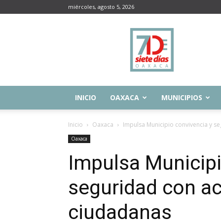
miércoles, agosto 5, 2026
Siete
Días
Oaxaca
INICIO
OAXACA
MUNICIPIOS
Inicio
Oaxaca
Impulsa Municipio convivencia y s
Oaxaca
Impulsa Municipi
seguridad con ac
ciudadanas