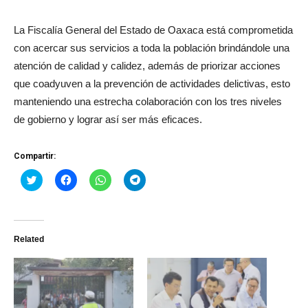
La Fiscalía General del Estado de Oaxaca está comprometida
con acercar sus servicios a toda la población brindándole una
atención de calidad y calidez, además de priorizar acciones
que coadyuven a la prevención de actividades delictivas, esto
manteniendo una estrecha colaboración con los tres niveles
de gobierno y lograr así ser más eficaces.
Compartir:
Haz
Haz
Haz
Haz
clic
clic
clic
clic
para
para
para
para
compartir
compartir
compartir
compartir
en
en
en
en
Twitter
Facebook
WhatsApp
Telegram
(Se
(Se
(Se
(Se
Related
abre
abre
abre
abre
en
en
en
en
una
una
una
una
ventana
ventana
ventana
ventana
nueva)
nueva)
nueva)
nueva)