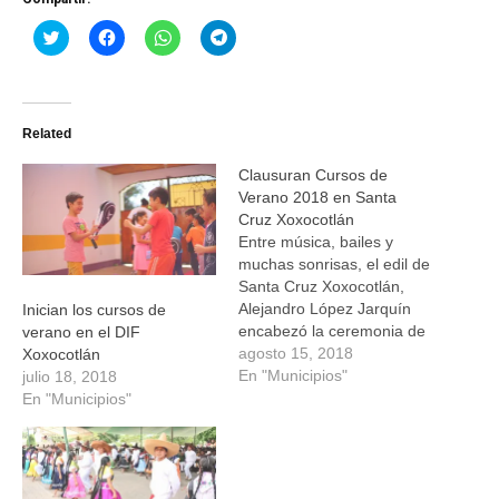
Haz
Haz
Haz
Haz
clic
clic
clic
clic
para
para
para
para
compartir
compartir
compartir
compartir
en
en
en
en
Twitter
Facebook
WhatsApp
Telegram
(Se
(Se
(Se
(Se
Related
abre
abre
abre
abre
en
en
en
en
una
una
una
una
Clausuran Cursos de
ventana
ventana
ventana
ventana
nueva)
nueva)
nueva)
nueva)
Verano 2018 en Santa
Cruz Xoxocotlán
Entre música, bailes y
muchas sonrisas, el edil de
Santa Cruz Xoxocotlán,
Alejandro López Jarquín
Inician los cursos de
encabezó la ceremonia de
verano en el DIF
clausura de los Cursos de
agosto 15, 2018
Xoxocotlán
Verano 2017 en donde
En "Municipios"
julio 18, 2018
alrededor de 500 niños,
En "Municipios"
niñas y jóvenes reforzaron
aprendizajes a través de
los talleres impartidos por
el Sistema DIF, y las