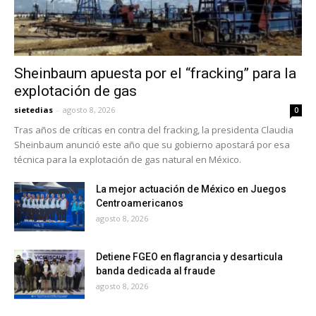
Sheinbaum apuesta por el “fracking” para la
explotación de gas
sietedias
-
agosto 8, 2026
0
Tras años de críticas en contra del fracking, la presidenta Claudia
Sheinbaum anunció este año que su gobierno apostará por esa
técnica para la explotación de gas natural en México.
La mejor actuación de México en Juegos
Centroamericanos
agosto 8, 2026
Detiene FGEO en flagrancia y desarticula
banda dedicada al fraude
agosto 8, 2026