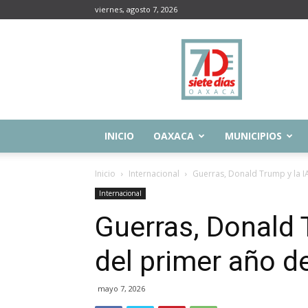
viernes, agosto 7, 2026
Siete
Días
Oaxaca
INICIO
OAXACA
MUNICIPIOS
Inicio
Internacional
Guerras, Donald Trump y la IA
Internacional
Guerras, Donald T
del primer año d
mayo 7, 2026