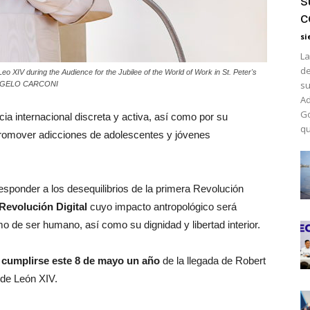
s
c
si
La
de
eo XIV during the Audience for the Jubilee of the World of Work in St. Peter's
su
A/ANGELO CARCONI
Ad
Go
acia internacional discreta y activa, así como por su
qu
promover adicciones de adolescentes y jóvenes
responder a los desequilibrios de la primera Revolución
Revolución Digital
cuyo impacto antropológico será
mo de ser humano, así como su dignidad y libertad interior.
l cumplirse este 8 de mayo un año
de la llegada de Robert
 de León XIV.