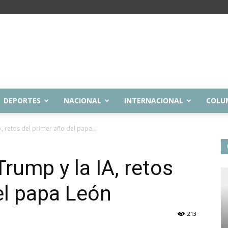
DEPORTES
NACIONAL
INTERNACIONAL
COLU
, retos del primer año del papa...
rump y la IA, retos
el papa León
213