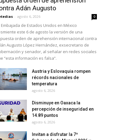
upuesta orden de aprehensión
ontra Adán Augusto
etedias
-
agosto 6, 2026
0
 Embajada de Estados Unidos en México
smiente este 6 de agosto la versión de una
puesta orden de aprehensión internacional contra
án Augusto López Hernández, exsecretario de
bernación y senador, al señalar en redes sociales
e “esta información es falsa”.
Austria y Eslovaquia rompen
récords nacionales de
temperatura
agosto 6, 2026
Disminuye en Oaxaca la
percepción de inseguridad en
14.89 puntos
agosto 6, 2026
Invitan a disfrutar la 7ª