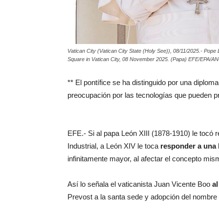
Vatican City (Vatican City State (Holy See)), 08/11/2025.- Pope L
Square in Vatican City, 08 November 2025. (Papa) EFE/EP
** El pontífice se ha distinguido por una diplom
preocupación por las tecnologías que pueden 
EFE.- Si al papa León XIII (1878-1910) le tocó 
Industrial, a León XIV le toca
responder a una 
infinitamente mayor, al afectar el concepto mis
Así lo señala el vaticanista Juan Vicente Boo
a
Prevost a la santa sede y adopción del nombre