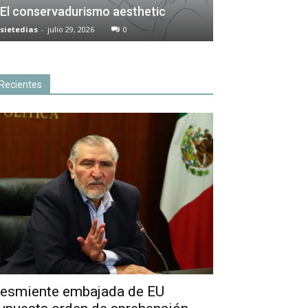
El conservadurismo aesthetic
sietedias
-
julio 29, 2026
0
Recientes
esmiente embajada de EU