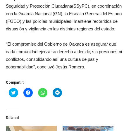
Seguridad y Protección Ciudadana(SSyPC), en coordinación
con la Guardia Nacional (GN), la Fiscalía General del Estado
(FGEO) y las policías municipales, mantiene recorridos de
disuasión y vigilancia en las distintas regiones del estado.
“El compromiso del Gobierno de Oaxaca es asegurar que
cada comunidad ejerza su derecho a decidir, sin presiones ni
conflictos, consolidando así una cultura de paz y
gobernabilidad”, concluyó Jesús Romero.
Compartir:
Haz
Haz
Haz
Haz
clic
clic
clic
clic
para
para
para
para
compartir
compartir
compartir
compartir
en
en
en
en
Twitter
Facebook
WhatsApp
Telegram
(Se
(Se
(Se
(Se
Related
abre
abre
abre
abre
en
en
en
en
una
una
una
una
ventana
ventana
ventana
ventana