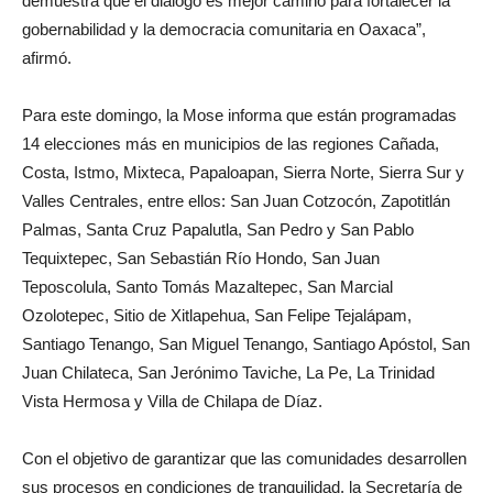
demuestra que el diálogo es mejor camino para fortalecer la
gobernabilidad y la democracia comunitaria en Oaxaca”,
afirmó.
Para este domingo, la Mose informa que están programadas
14 elecciones más en municipios de las regiones Cañada,
Costa, Istmo, Mixteca, Papaloapan, Sierra Norte, Sierra Sur y
Valles Centrales, entre ellos: San Juan Cotzocón, Zapotitlán
Palmas, Santa Cruz Papalutla, San Pedro y San Pablo
Tequixtepec, San Sebastián Río Hondo, San Juan
Teposcolula, Santo Tomás Mazaltepec, San Marcial
Ozolotepec, Sitio de Xitlapehua, San Felipe Tejalápam,
Santiago Tenango, San Miguel Tenango, Santiago Apóstol, San
Juan Chilateca, San Jerónimo Taviche, La Pe, La Trinidad
Vista Hermosa y Villa de Chilapa de Díaz.
Con el objetivo de garantizar que las comunidades desarrollen
sus procesos en condiciones de tranquilidad, la Secretaría de