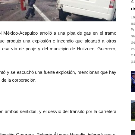
2
si
La
es
Pr
Sol México-Acapulco arrolló a una pipa de gas en el tramo
má
ue produjo una explosión e incendio que alcanzó a otros
de
es
 esa vía de peaje y del municipio de Huitzuco, Guerrero,
cu
pa
dentó y se escuchó una fuerte explosión, mencionan que hay
e de la corporación.
en ambos sentidos, y el desvío del tránsito por la carretera
inación Guerrero, Roberto Álvarez Heredia, informó que al