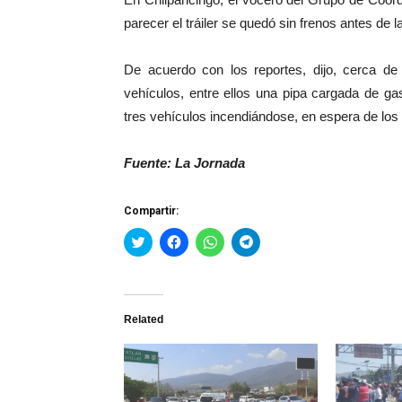
parecer el tráiler se quedó sin frenos antes de
De acuerdo con los reportes, dijo, cerca de
vehículos, entre ellos una pipa cargada de ga
tres vehículos incendiándose, en espera de los
Fuente: La Jornada
Compartir:
Haz
Haz
Haz
Haz
clic
clic
clic
clic
para
para
para
para
compartir
compartir
compartir
compartir
en
en
en
en
Twitter
Facebook
WhatsApp
Telegram
(Se
(Se
(Se
(Se
Related
abre
abre
abre
abre
en
en
en
en
una
una
una
una
ventana
ventana
ventana
ventana
nueva)
nueva)
nueva)
nueva)