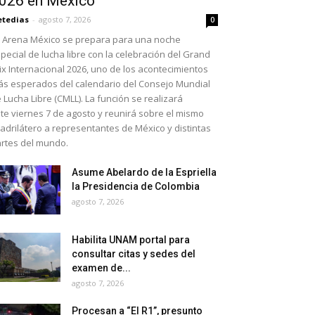
026 en México
etedias
-
agosto 7, 2026
0
 Arena México se prepara para una noche
pecial de lucha libre con la celebración del Grand
ix Internacional 2026, uno de los acontecimientos
s esperados del calendario del Consejo Mundial
 Lucha Libre (CMLL). La función se realizará
te viernes 7 de agosto y reunirá sobre el mismo
adrilátero a representantes de México y distintas
rtes del mundo.
Asume Abelardo de la Espriella
la Presidencia de Colombia
agosto 7, 2026
Habilita UNAM portal para
consultar citas y sedes del
examen de...
agosto 7, 2026
Procesan a “El R1”, presunto