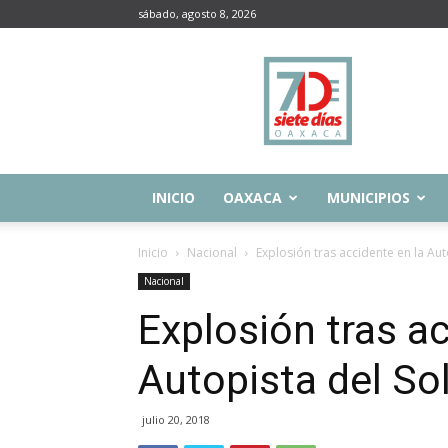
sábado, agosto 8, 2026
Siete
Días
Oaxaca
INICIO
OAXACA
MUNICIPIOS
Inicio
Nacional
Explosión tras accidente en la Aut
Nacional
Explosión tras ac
Autopista del So
julio 20, 2018