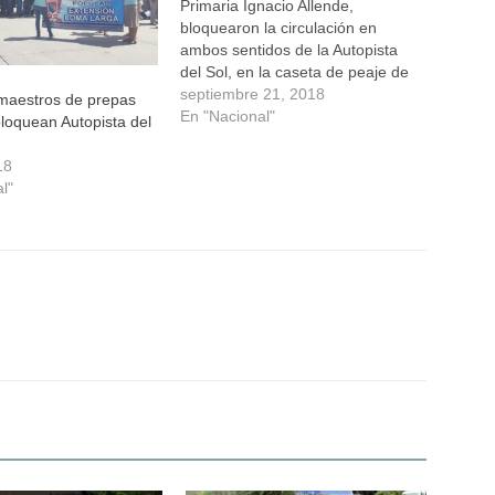
Primaria Ignacio Allende,
bloquearon la circulación en
ambos sentidos de la Autopista
del Sol, en la caseta de peaje de
La Venta, en la periferia del
septiembre 21, 2018
maestros de prepas
puerto, a las 9 de la mañana,
En "Nacional"
loquean Autopista del
durante aproximadamente 30
minutos para exigir a la
18
Secretaría de Educación…
l"