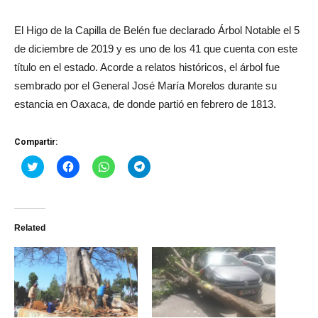
El Higo de la Capilla de Belén fue declarado Árbol Notable el 5
de diciembre de 2019 y es uno de los 41 que cuenta con este
título en el estado. Acorde a relatos históricos, el árbol fue
sembrado por el General José María Morelos durante su
estancia en Oaxaca, de donde partió en febrero de 1813.
Compartir:
Haz
Haz
Haz
Haz
clic
clic
clic
clic
para
para
para
para
compartir
compartir
compartir
compartir
en
en
en
en
Twitter
Facebook
WhatsApp
Telegram
(Se
(Se
(Se
(Se
Related
abre
abre
abre
abre
en
en
en
en
una
una
una
una
ventana
ventana
ventana
ventana
nueva)
nueva)
nueva)
nueva)