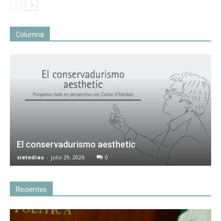
Columna
El conservadurismo aesthetic
sietedias
-
julio 29, 2026
0
Recientes