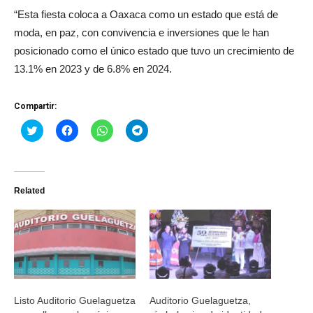
“Esta fiesta coloca a Oaxaca como un estado que está de
moda, en paz, con convivencia e inversiones que le han
posicionado como el único estado que tuvo un crecimiento de
13.1% en 2023 y de 6.8% en 2024.
Compartir:
Haz
Haz
Haz
Haz
clic
clic
clic
clic
para
para
para
para
compartir
compartir
compartir
compartir
en
en
en
en
Twitter
Facebook
WhatsApp
Telegram
(Se
(Se
(Se
(Se
Related
abre
abre
abre
abre
en
en
en
en
una
una
una
una
ventana
ventana
ventana
ventana
nueva)
nueva)
nueva)
nueva)
Listo Auditorio Guelaguetza
Auditorio Guelaguetza,