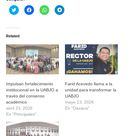
Haz
Haz
Haz
Haz
clic
clic
clic
clic
para
para
para
para
compartir
compartir
compartir
compartir
en
en
en
en
Twitter
Facebook
WhatsApp
Telegram
(Se
(Se
(Se
(Se
Related
abre
abre
abre
abre
en
en
en
en
una
una
una
una
ventana
ventana
ventana
ventana
nueva)
nueva)
nueva)
nueva)
Impulsan fortalecimiento
Farid Acevedo llama a la
institucional en la UABJO a
unidad para transformar la
través del consenso
UABJO
académico
mayo 13, 2026
abril 23, 2026
En "Oaxaca"
En "Principales"