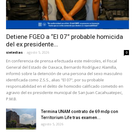
Detiene FGEO a “El 07” probable homicida
del ex presidente...
sietedias
-
agosto 5, 2026
0
En conferencia de prensa efectuada este miércoles, el Fiscal
General del Estado de Oaxaca, Bernardo Rodríguez Alamilla,
informó sobre la detención de una persona del sexo masculino
identificada como Z.S.S., alias "El 07", por su probable
responsabilidad en el delito de homicidio calificado cometido en
agravio del ex presidente municipal de San Juan Cacahuatepec,
P.M.B.
Termina UNAM contrato de 69 mdp con
Territorium Life tras examen...
agosto 5, 2026