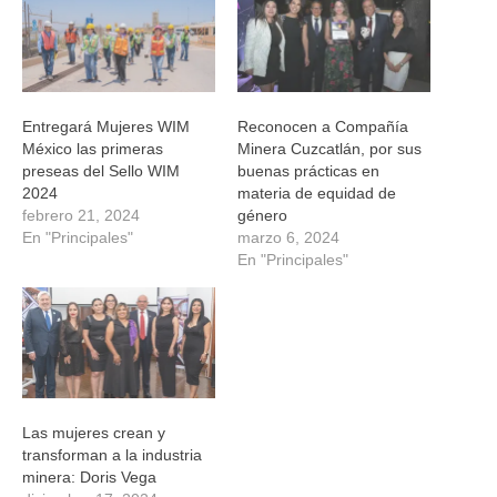
nueva)
nueva)
nueva)
nueva)
Entregará Mujeres WIM
Reconocen a Compañía
México las primeras
Minera Cuzcatlán, por sus
preseas del Sello WIM
buenas prácticas en
2024
materia de equidad de
febrero 21, 2024
género
En "Principales"
marzo 6, 2024
En "Principales"
Las mujeres crean y
transforman a la industria
minera: Doris Vega