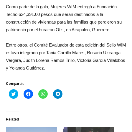
Como parte de la gala, Mujeres WIM entregó a Fundación
Techo 624,391.00 pesos que serán destinados a la
construcción de viviendas para las familias que perdieron su
patrimonio por el huracán Otis, en Acapulco, Guerrero.
Entre otros, el Comité Evaluador de esta edición del Sello WIM
estuvo integrado por Tania Carrillo Mares, Rosario Uzcanga
Vergara, Judith Lorena Ramos Trillo, Victoria García Villalobos
y Yolanda Gutiérrez.
Compartir:
Haz
Haz
Haz
Haz
clic
clic
clic
clic
para
para
para
para
compartir
compartir
compartir
compartir
en
en
en
en
Twitter
Facebook
WhatsApp
Telegram
(Se
(Se
(Se
(Se
Related
abre
abre
abre
abre
en
en
en
en
una
una
una
una
ventana
ventana
ventana
ventana