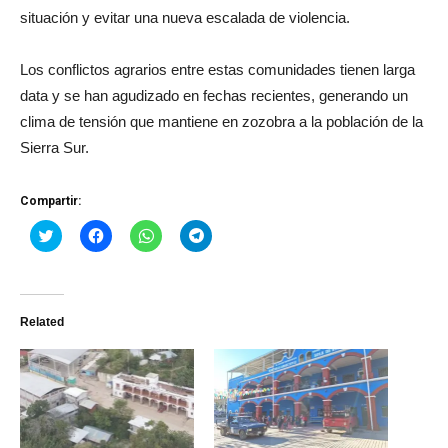
situación y evitar una nueva escalada de violencia.
Los conflictos agrarios entre estas comunidades tienen larga
data y se han agudizado en fechas recientes, generando un
clima de tensión que mantiene en zozobra a la población de la
Sierra Sur.
Compartir:
Haz
Haz
Haz
Haz
clic
clic
clic
clic
para
para
para
para
compartir
compartir
compartir
compartir
en
en
en
en
Twitter
Facebook
WhatsApp
Telegram
(Se
(Se
(Se
(Se
Related
abre
abre
abre
abre
en
en
en
en
una
una
una
una
ventana
ventana
ventana
ventana
nueva)
nueva)
nueva)
nueva)