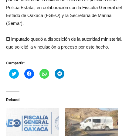
Policía Estatal, en colaboración con la Fiscalía General del
Estado de Oaxaca (FGEO) y la Secretaría de Marina
(Semar).
El imputado quedó a disposición de la autoridad ministerial,
que solicitó la vinculación a proceso por este hecho.
Compartir:
Haz
Haz
Haz
Haz
clic
clic
clic
clic
para
para
para
para
compartir
compartir
compartir
compartir
en
en
en
en
Twitter
Facebook
WhatsApp
Telegram
(Se
(Se
(Se
(Se
Related
abre
abre
abre
abre
en
en
en
en
una
una
una
una
ventana
ventana
ventana
ventana
nueva)
nueva)
nueva)
nueva)