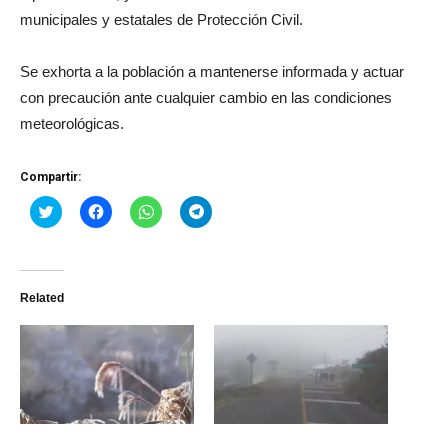
municipales y estatales de Protección Civil.
Se exhorta a la población a mantenerse informada y actuar
con precaución ante cualquier cambio en las condiciones
meteorológicas.
Compartir:
Haz
Haz
Haz
Haz
clic
clic
clic
clic
para
para
para
para
compartir
compartir
compartir
compartir
en
en
en
en
Twitter
Facebook
WhatsApp
Telegram
(Se
(Se
(Se
(Se
Related
abre
abre
abre
abre
en
en
en
en
una
una
una
una
ventana
ventana
ventana
ventana
nueva)
nueva)
nueva)
nueva)