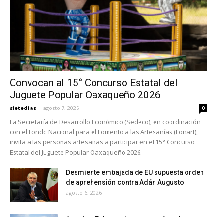
Convocan al 15° Concurso Estatal del
Juguete Popular Oaxaqueño 2026
sietedias
-
agosto 7, 2026
0
La Secretaría de Desarrollo Económico (Sedeco), en coordinación
con el Fondo Nacional para el Fomento a las Artesanías (Fonart),
invita a las personas artesanas a participar en el 15° Concurso
Estatal del Juguete Popular Oaxaqueño 2026.
Desmiente embajada de EU supuesta orden
de aprehensión contra Adán Augusto
agosto 6, 2026