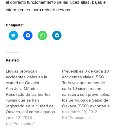
el correcto funcionamiento de las luces altas, bajas e
intermitentes, para reducir riesgos.
Compartir:
Haz
Haz
Haz
Haz
clic
clic
clic
clic
para
para
para
para
compartir
compartir
compartir
compartir
en
en
en
en
Twitter
Facebook
WhatsApp
Telegram
(Se
(Se
(Se
(Se
Related
abre
abre
abre
abre
en
en
en
en
una
una
una
una
Lluvias provocan
Prevenibles 9 de cada 10
ventana
ventana
ventana
ventana
nueva)
nueva)
nueva)
nueva)
accidentes viales en la
accidentes viales: SSO
ciudad de Oaxaca
Toda vez que nueve de
Ana Julia Méndez
cada 10 siniestros en
Resultado de las fuertes
carretera son prevenibles,
lluvias que se han
los Servicios de Salud de
registrado en la ciudad de
Oaxaca (SSO) exhortan a
Oaxaca, así como algunos
las y los automovilistas a
diciembre 29, 2018
municipios conurbados, ha
junio 12, 2018
evitar manejar con
En "Principales"
provocado accidentes
En "Principales"
cansancio, en estado de
viales, además de tránsito
ebriedad o bajo alguna