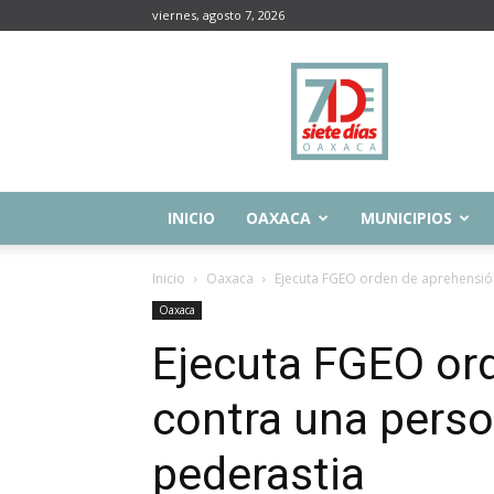
viernes, agosto 7, 2026
Siete
Días
Oaxaca
INICIO
OAXACA
MUNICIPIOS
Inicio
Oaxaca
Ejecuta FGEO orden de aprehensión 
Oaxaca
Ejecuta FGEO or
contra una person
pederastia