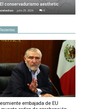
El conservadurismo aesthetic
sietedias
-
julio 29, 2026
0
Recientes
esmiente embajada de EU