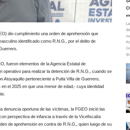
s
c
si
La
de
EO) dio cumplimiento una orden de aprehensión que
su
asculino identificado como R.N.G., por el delito de
Ad
Go
 Guerrero.
qu
EO, fueron elementos de la Agencia Estatal de
n operativo para realizar la detención de R.N.G., cuando se
n Atoyaquillo perteneciente a Putla Villa de Guerrero,
os en el 2025 en que una menor de edad,- cuya identidad
te.
la denuncia oportuna de las víctimas, la FGEO inició las
on perspectiva de infancia a través de la Vicefiscalía
rden de aprehensión en contra de R.N.G., quien luego de su