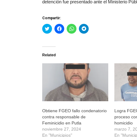
detención fue presentado ante el Ministerio Púb
Compartir:
Haz
Haz
Haz
Haz
clic
clic
clic
clic
para
para
para
para
compartir
compartir
compartir
compartir
en
en
en
en
Twitter
Facebook
WhatsApp
Telegram
(Se
(Se
(Se
(Se
Related
abre
abre
abre
abre
en
en
en
en
una
una
una
una
ventana
ventana
ventana
ventana
nueva)
nueva)
nueva)
nueva)
Obtiene FGEO fallo condenatorio
Logra FGEO
contra responsable de
proceso co
Feminicidio en Putla
homicidio
noviembre 27, 2024
marzo 7, 2
En "Municipios"
En "Municip