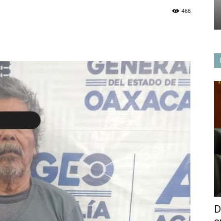
466
D