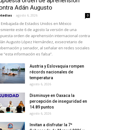
upuesta orden de aprehensión
ontra Adán Augusto
etedias
-
agosto 6, 2026
0
 Embajada de Estados Unidos en México
smiente este 6 de agosto la versión de una
puesta orden de aprehensión internacional contra
án Augusto López Hernández, exsecretario de
bernación y senador, al señalar en redes sociales
e “esta información es falsa”.
Austria y Eslovaquia rompen
récords nacionales de
temperatura
agosto 6, 2026
Disminuye en Oaxaca la
percepción de inseguridad en
14.89 puntos
agosto 6, 2026
Invitan a disfrutar la 7ª