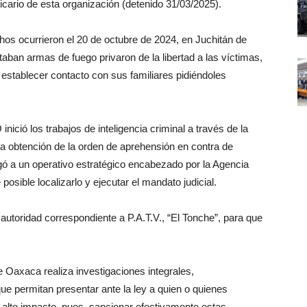
Sicario de esta organización (detenido 31/03/2025).
hos ocurrieron el 20 de octubre de 2024, en Juchitán de
ban armas de fuego privaron de la libertad a las víctimas,
establecer contacto con sus familiares pidiéndoles
ició los trabajos de inteligencia criminal a través de la
 la obtención de la orden de aprehensión en contra de
legó a un operativo estratégico encabezado por la Agencia
posible localizarlo y ejecutar el mandato judicial.
autoridad correspondiente a P.A.T.V., “El Tonche”, para que
e Oaxaca realiza investigaciones integrales,
que permitan presentar ante la ley a quien o quienes
e alto impacto, pues, sancionar efectivamente estas