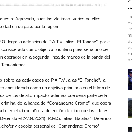
2
si
La
uestro Agravado, pues las víctimas -varios de ellos
es
bertad en su paso por la región
Pr
má
de
 logró la detención de P.A.T.V., alias “El Tonche”, por el
es
considerado como objetivo prioritario pues sería uno de
cu
 un operador en la segunda línea de mando de la banda del
pa
e Tehuantepec.
 sobre las actividades de P.A.T.V., alias “El Tonche”, la
s considerado como un objetivo prioritario en el Istmo de
os delitos de alto impacto, además que sería parte de la
a criminal de la banda del “Comandante Cromo”, que opera
rado -en el último año- la detención de cinco de los líderes
 (Detenido el 24/04/2024); R.M.S., alias “Balatas” (Detenido
ra chofer y escolta personal de “Comandante Cromo”