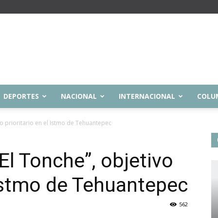
DEPORTES
NACIONAL
INTERNACIONAL
COLU
vo prioritario en el Istmo de Tehuantepec
El Tonche”, objetivo
l Istmo de Tehuantepec
562