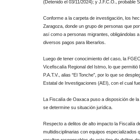
(Detenido el 03/11/2024); y J.F.C.O., probable 
Conforme a la carpeta de investigación, los hec
Zaragoza, donde un grupo de personas que porta
así como a personas migrantes, obligándolas a 
diversos pagos para liberarlos.
Luego de tener conocimiento del caso, la FGEO in
Vicefiscalía Regional del Istmo, lo que permitió
P.A.T.V., alias “El Tonche”, por lo que se desp
Estatal de Investigaciones (AEI), con el cual fue 
La Fiscalía de Oaxaca puso a disposición de la 
se determine su situación jurídica.
Respecto a delitos de alto impacto la Fiscalía d
multidisciplinarias con equipos especializados 
resulten responsables de este tipo de delitos d