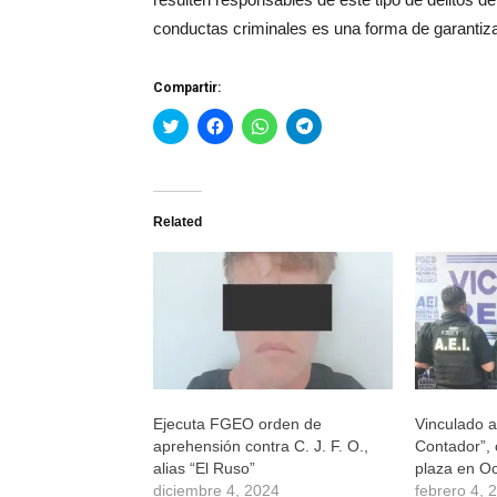
conductas criminales es una forma de garantizar 
Compartir:
Haz
Haz
Haz
Haz
clic
clic
clic
clic
para
para
para
para
compartir
compartir
compartir
compartir
en
en
en
en
Twitter
Facebook
WhatsApp
Telegram
(Se
(Se
(Se
(Se
Related
abre
abre
abre
abre
en
en
en
en
una
una
una
una
ventana
ventana
ventana
ventana
nueva)
nueva)
nueva)
nueva)
Ejecuta FGEO orden de
Vinculado a
aprehensión contra C. J. F. O.,
Contador”, 
alias “El Ruso”
plaza en Oc
diciembre 4, 2024
febrero 4, 