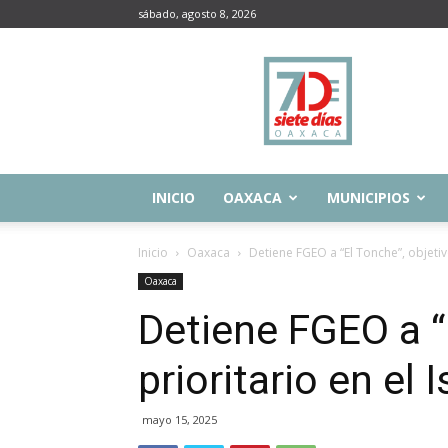
sábado, agosto 8, 2026
Siete
Días
Oaxaca
INICIO
OAXACA
MUNICIPIOS
Inicio
Oaxaca
Detiene FGEO a “El Tonche”, objeti
Oaxaca
Detiene FGEO a “
prioritario en e
mayo 15, 2025