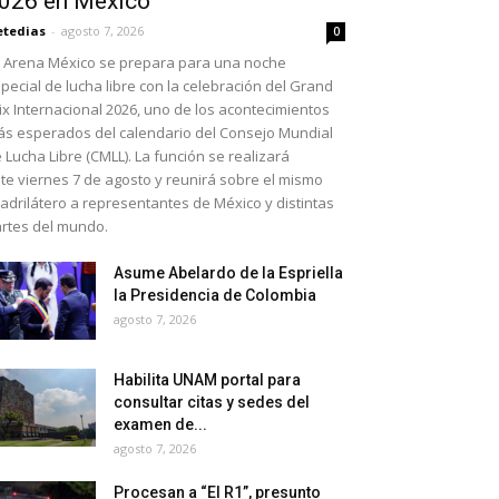
026 en México
etedias
-
agosto 7, 2026
0
 Arena México se prepara para una noche
pecial de lucha libre con la celebración del Grand
ix Internacional 2026, uno de los acontecimientos
s esperados del calendario del Consejo Mundial
 Lucha Libre (CMLL). La función se realizará
te viernes 7 de agosto y reunirá sobre el mismo
adrilátero a representantes de México y distintas
rtes del mundo.
Asume Abelardo de la Espriella
la Presidencia de Colombia
agosto 7, 2026
Habilita UNAM portal para
consultar citas y sedes del
examen de...
agosto 7, 2026
Procesan a “El R1”, presunto