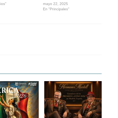
ios"
mayo 22, 2025
En "Principales"