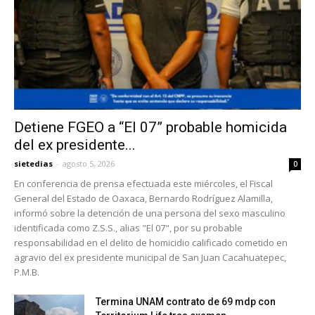
Detiene FGEO a “El 07” probable homicida
del ex presidente...
sietedias
-
agosto 5, 2026
0
En conferencia de prensa efectuada este miércoles, el Fiscal
General del Estado de Oaxaca, Bernardo Rodríguez Alamilla,
informó sobre la detención de una persona del sexo masculino
identificada como Z.S.S., alias "El 07", por su probable
responsabilidad en el delito de homicidio calificado cometido en
agravio del ex presidente municipal de San Juan Cacahuatepec,
P.M.B.
Termina UNAM contrato de 69 mdp con