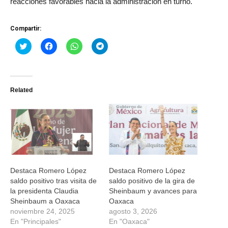
reacciones favorables hacia la administración en turno.
Compartir:
Haz
Haz
Haz
Haz
clic
clic
clic
clic
para
para
para
para
compartir
compartir
compartir
compartir
en
en
en
en
Twitter
Facebook
WhatsApp
Telegram
(Se
(Se
(Se
(Se
Related
abre
abre
abre
abre
en
en
en
en
una
una
una
una
ventana
ventana
ventana
ventana
nueva)
nueva)
nueva)
nueva)
Destaca Romero López
Destaca Romero López
saldo positivo tras visita de
saldo positivo de la gira de
la presidenta Claudia
Sheinbaum y avances para
Sheinbaum a Oaxaca
Oaxaca
noviembre 24, 2025
agosto 3, 2026
En "Principales"
En "Oaxaca"