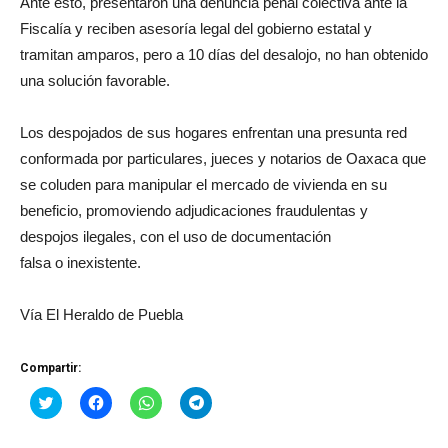
Ante esto, presentaron una denuncia penal colectiva ante la
Fiscalía y reciben asesoría legal del gobierno estatal y
tramitan amparos, pero a 10 días del desalojo, no han obtenido
una solución favorable.
Los despojados de sus hogares enfrentan una presunta red
conformada por particulares, jueces y notarios de Oaxaca que
se coluden para manipular el mercado de vivienda en su
beneficio, promoviendo adjudicaciones fraudulentas y
despojos ilegales, con el uso de documentación
falsa o inexistente.
Vía El Heraldo de Puebla
Compartir:
Haz
Haz
Haz
Haz
clic
clic
clic
clic
para
para
para
para
compartir
compartir
compartir
compartir