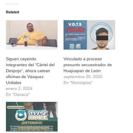
en
en
en
en
Twitter
Facebook
WhatsApp
Telegram
(Se
(Se
(Se
(Se
Related
abre
abre
abre
abre
en
en
en
en
una
una
una
una
ventana
ventana
ventana
ventana
nueva)
nueva)
nueva)
nueva)
Siguen cayendo
Vinculado a proceso
integrantes del “Cártel del
presunto secuestrador de
Despojo”, ahora catean
Huajuapan de León
oficinas de Vásquez
septiembre 30, 2020
Urdiales
En "Municipios"
enero 2, 2024
En "Oaxaca"