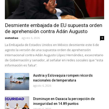
Desmiente embajada de EU supuesta orden
de aprehensión contra Adán Augusto
sietedias
-
agosto 6, 2026
0
La Embajada de Estados Unidos en México desmiente este 6 de
agosto la versión de una supuesta orden de aprehensión
internacional contra Adán Augusto López Hernández, exsecretario
de Gobernación y senador, al señalar en redes sociales que “esta
información es falsa”.
Austria y Eslovaquia rompen récords
nacionales de temperatura
agosto 6, 2026
Disminuye en Oaxaca la percepción de
inseguridad en 14.89 puntos
agosto 6, 2026