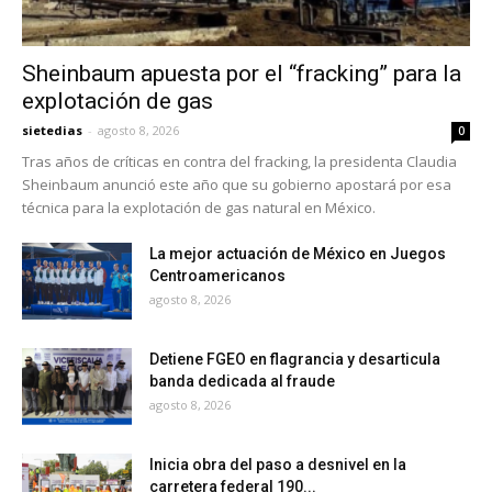
Sheinbaum apuesta por el “fracking” para la
explotación de gas
sietedias
-
agosto 8, 2026
0
Tras años de críticas en contra del fracking, la presidenta Claudia
Sheinbaum anunció este año que su gobierno apostará por esa
técnica para la explotación de gas natural en México.
La mejor actuación de México en Juegos
Centroamericanos
agosto 8, 2026
Detiene FGEO en flagrancia y desarticula
banda dedicada al fraude
agosto 8, 2026
Inicia obra del paso a desnivel en la
carretera federal 190...