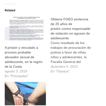
en
en
en
en
Twitter
Facebook
WhatsApp
Telegram
(Se
(Se
(Se
(Se
Related
abre
abre
abre
abre
en
en
en
en
una
una
una
una
Obtiene FGEO sentencia
ventana
ventana
ventana
ventana
nueva)
nueva)
nueva)
nueva)
de 25 años de
prisión contra responsable
de violación en agravio de
adolescente
Como resultado de los
trabajos de procuración de
A prisión y vinculado a
justicia a favor de niñas,
proceso probable
niños y adolescentes, la
abusador sexual de
Fiscalía General del
adolescente, en la región
Estado de Oaxaca (FGEO)
diciembre 5, 2023
de la Costa
obtuvo una sentencia
En "Oaxaca"
agosto 3, 2019
condenatoria superior a 25
En "Principales"
años de prisión en contra
de Eduardo R. G.,
responsable en la comisión
de los delitos de Violación
Agravada…