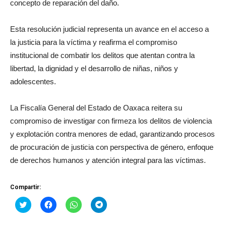
concepto de reparación del daño.
Esta resolución judicial representa un avance en el acceso a
la justicia para la víctima y reafirma el compromiso
institucional de combatir los delitos que atentan contra la
libertad, la dignidad y el desarrollo de niñas, niños y
adolescentes.
La Fiscalía General del Estado de Oaxaca reitera su
compromiso de investigar con firmeza los delitos de violencia
y explotación contra menores de edad, garantizando procesos
de procuración de justicia con perspectiva de género, enfoque
de derechos humanos y atención integral para las víctimas.
Compartir:
Haz
Haz
Haz
Haz
clic
clic
clic
clic
para
para
para
para
compartir
compartir
compartir
compartir