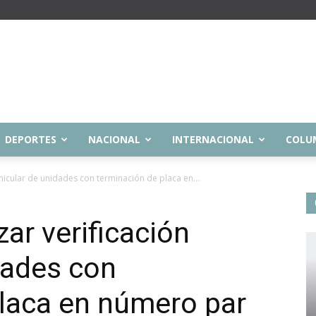
DEPORTES
NACIONAL
INTERNACIONAL
COLU
hicular de unidades con terminación de placa en...
ar verificación
dades con
placa en número par