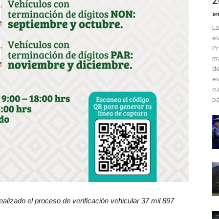
2
si
La
es
Pr
má
de
es
cu
pa
alizado el proceso de verificación vehicular 37 mil 897