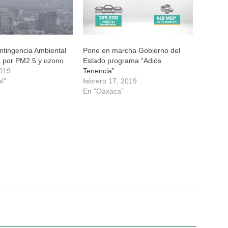
ntingencia Ambiental
Pone en marcha Gobierno del
a por PM2.5 y ozono
Estado programa “Adiós
019
Tenencia”
l"
febrero 17, 2019
En "Oaxaca"