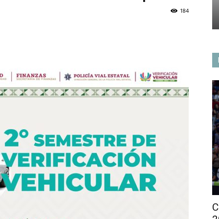
184
C