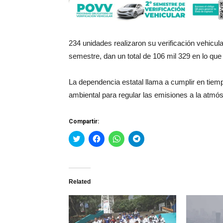
234 unidades realizaron su verificación vehicul
semestre, dan un total de 106 mil 329 en lo que
La dependencia estatal llama a cumplir en tiem
ambiental para regular las emisiones a la atmós
Compartir:
Haz
Haz
Haz
Haz
clic
clic
clic
clic
para
para
para
para
compartir
compartir
compartir
compartir
en
en
en
en
Twitter
Facebook
WhatsApp
Telegram
(Se
(Se
(Se
(Se
Related
abre
abre
abre
abre
en
en
en
en
una
una
una
una
ventana
ventana
ventana
ventana
nueva)
nueva)
nueva)
nueva)