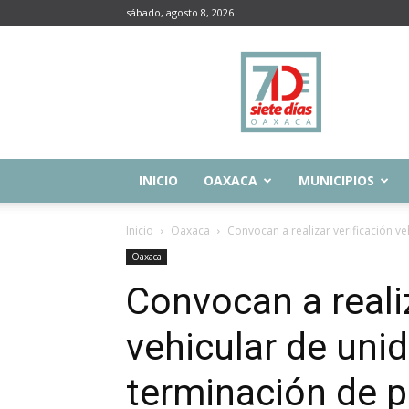
sábado, agosto 8, 2026
Siete
Días
Oaxaca
INICIO
OAXACA
MUNICIPIOS
Inicio
Oaxaca
Convocan a realizar verificación ve
Oaxaca
Convocan a realiz
vehicular de uni
terminación de 