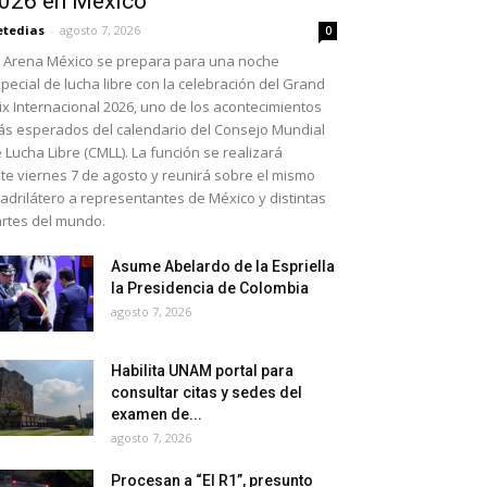
026 en México
etedias
-
agosto 7, 2026
0
 Arena México se prepara para una noche
pecial de lucha libre con la celebración del Grand
ix Internacional 2026, uno de los acontecimientos
s esperados del calendario del Consejo Mundial
 Lucha Libre (CMLL). La función se realizará
te viernes 7 de agosto y reunirá sobre el mismo
adrilátero a representantes de México y distintas
rtes del mundo.
Asume Abelardo de la Espriella
la Presidencia de Colombia
agosto 7, 2026
Habilita UNAM portal para
consultar citas y sedes del
examen de...
agosto 7, 2026
Procesan a “El R1”, presunto