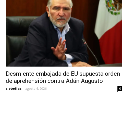
Desmiente embajada de EU supuesta orden
de aprehensión contra Adán Augusto
sietedias
-
agosto 6, 2026
0
La Embajada de Estados Unidos en México desmiente este 6 de
agosto la versión de una supuesta orden de aprehensión
internacional contra Adán Augusto López Hernández, exsecretario
de Gobernación y senador, al señalar en redes sociales que “esta
información es falsa”.