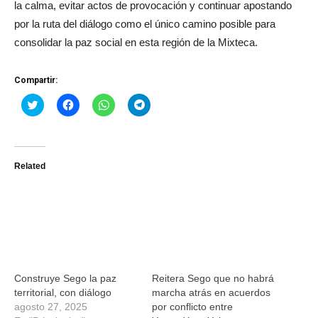
la calma, evitar actos de provocación y continuar apostando
por la ruta del diálogo como el único camino posible para
consolidar la paz social en esta región de la Mixteca.
Compartir:
Haz
Haz
Haz
Haz
clic
clic
clic
clic
para
para
para
para
compartir
compartir
compartir
compartir
en
en
en
en
Twitter
Facebook
WhatsApp
Telegram
(Se
(Se
(Se
(Se
Related
abre
abre
abre
abre
en
en
en
en
una
una
una
una
ventana
ventana
ventana
ventana
nueva)
nueva)
nueva)
nueva)
Construye Sego la paz
Reitera Sego que no habrá
territorial, con diálogo
marcha atrás en acuerdos
agosto 27, 2025
por conflicto entre