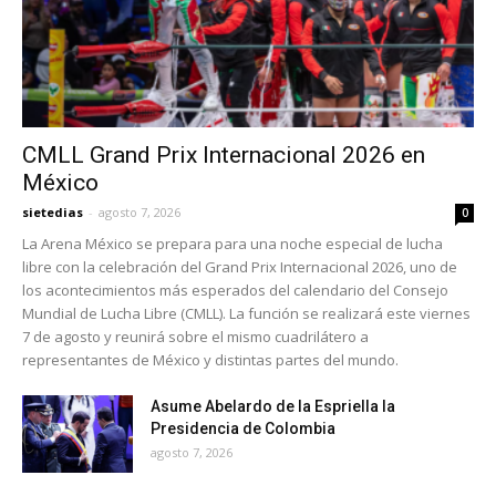
CMLL Grand Prix Internacional 2026 en
México
sietedias
-
agosto 7, 2026
0
La Arena México se prepara para una noche especial de lucha
libre con la celebración del Grand Prix Internacional 2026, uno de
los acontecimientos más esperados del calendario del Consejo
Mundial de Lucha Libre (CMLL). La función se realizará este viernes
7 de agosto y reunirá sobre el mismo cuadrilátero a
representantes de México y distintas partes del mundo.
Asume Abelardo de la Espriella la
Presidencia de Colombia
agosto 7, 2026