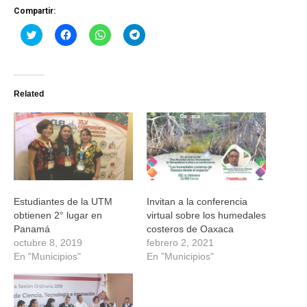
Compartir:
Haz
Haz
Haz
Haz
clic
clic
clic
clic
para
para
para
para
compartir
compartir
compartir
compartir
en
en
en
en
Twitter
Facebook
WhatsApp
Telegram
(Se
(Se
(Se
(Se
Related
abre
abre
abre
abre
en
en
en
en
una
una
una
una
ventana
ventana
ventana
ventana
nueva)
nueva)
nueva)
nueva)
Estudiantes de la UTM
Invitan a la conferencia
obtienen 2° lugar en
virtual sobre los humedales
Panamá
costeros de Oaxaca
octubre 8, 2019
febrero 2, 2021
En "Municipios"
En "Municipios"