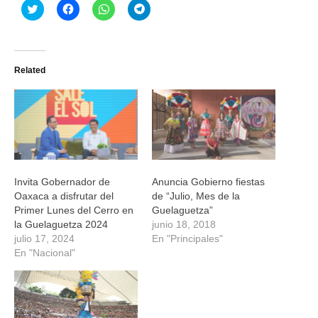
Haz
Haz
Haz
Haz
clic
clic
clic
clic
para
para
para
para
compartir
compartir
compartir
compartir
en
en
en
en
Twitter
Facebook
WhatsApp
Telegram
(Se
(Se
(Se
(Se
Related
abre
abre
abre
abre
en
en
en
en
una
una
una
una
ventana
ventana
ventana
ventana
nueva)
nueva)
nueva)
nueva)
Invita Gobernador de
Anuncia Gobierno fiestas
Oaxaca a disfrutar del
de “Julio, Mes de la
Primer Lunes del Cerro en
Guelaguetza”
la Guelaguetza 2024
junio 18, 2018
julio 17, 2024
En "Principales"
En "Nacional"