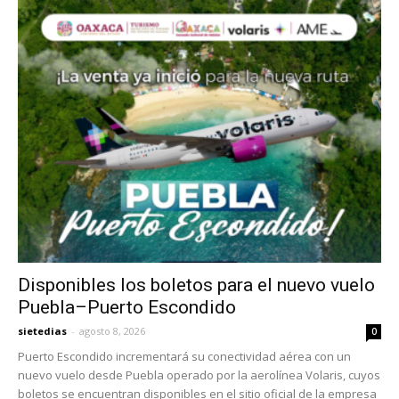
Disponibles los boletos para el nuevo vuelo
Puebla–Puerto Escondido
sietedias
-
agosto 8, 2026
0
Puerto Escondido incrementará su conectividad aérea con un
nuevo vuelo desde Puebla operado por la aerolínea Volaris, cuyos
boletos se encuentran disponibles en el sitio oficial de la empresa