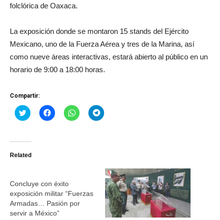
folclórica de Oaxaca.
La exposición donde se montaron 15 stands del Ejército
Mexicano, uno de la Fuerza Aérea y tres de la Marina, así
como nueve áreas interactivas, estará abierto al público en un
horario de 9:00 a 18:00 horas.
Compartir:
Haz
Haz
Haz
Haz
clic
clic
clic
clic
para
para
para
para
compartir
compartir
compartir
compartir
en
en
en
en
Twitter
Facebook
WhatsApp
Telegram
(Se
(Se
(Se
(Se
Related
abre
abre
abre
abre
en
en
en
en
una
una
una
una
ventana
ventana
ventana
ventana
nueva)
nueva)
nueva)
nueva)
Concluye con éxito
exposición militar “Fuerzas
Armadas… Pasión por
servir a México”