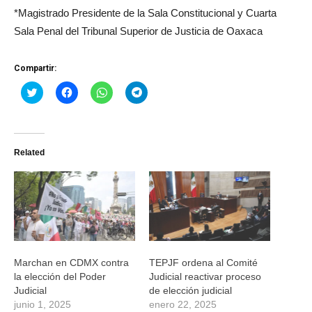
*Magistrado Presidente de la Sala Constitucional y Cuarta
Sala Penal del Tribunal Superior de Justicia de Oaxaca
Compartir:
Haz
Haz
Haz
Haz
clic
clic
clic
clic
para
para
para
para
compartir
compartir
compartir
compartir
en
en
en
en
Twitter
Facebook
WhatsApp
Telegram
(Se
(Se
(Se
(Se
Related
abre
abre
abre
abre
en
en
en
en
una
una
una
una
ventana
ventana
ventana
ventana
nueva)
nueva)
nueva)
nueva)
Marchan en CDMX contra
TEPJF ordena al Comité
la elección del Poder
Judicial reactivar proceso
Judicial
de elección judicial
junio 1, 2025
enero 22, 2025