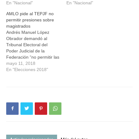
En "Nacional"
En "Nacional"
AMLO pide al TEPJF no
permitir presiones sobre
magistrados
Andrés Manuel López
Obrador demandó al
Tribunal Electoral del
Poder Judicial de la
Federación “no permitir las
presiones” sobre los
mayo 11, 2018
magistrados para fallar en
En "Elecciones 2018"
contra del líder
minero, Napoleón Gómez
Urrutia, candidato al
Senado de la República
por la coalición Juntos
Haremos Historia. Al
emitirse un fallo por la
Junta Federal de
Conciliación…