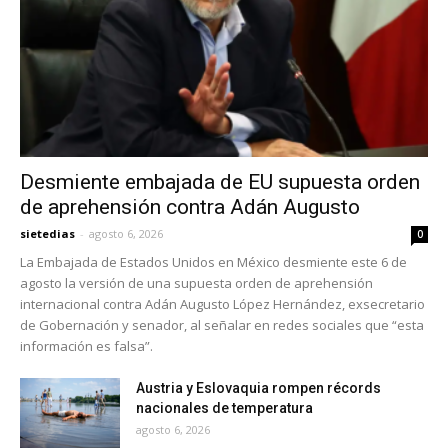
Desmiente embajada de EU supuesta orden
de aprehensión contra Adán Augusto
sietedias
-
agosto 6, 2026
0
La Embajada de Estados Unidos en México desmiente este 6 de
agosto la versión de una supuesta orden de aprehensión
internacional contra Adán Augusto López Hernández, exsecretario
de Gobernación y senador, al señalar en redes sociales que “esta
información es falsa”.
Austria y Eslovaquia rompen récords
nacionales de temperatura
agosto 6, 2026