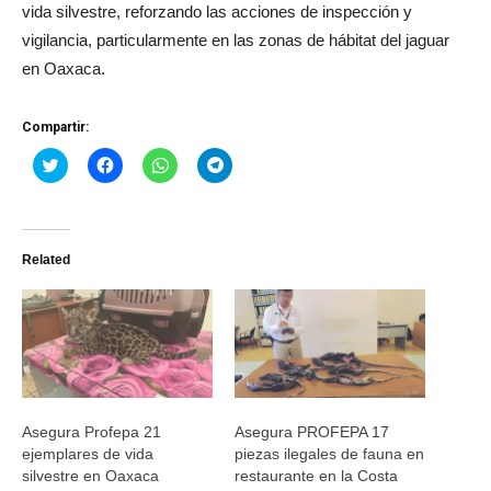
vida silvestre, reforzando las acciones de inspección y
vigilancia, particularmente en las zonas de hábitat del jaguar
en Oaxaca.
Compartir:
Haz
Haz
Haz
Haz
clic
clic
clic
clic
para
para
para
para
compartir
compartir
compartir
compartir
en
en
en
en
Twitter
Facebook
WhatsApp
Telegram
(Se
(Se
(Se
(Se
Related
abre
abre
abre
abre
en
en
en
en
una
una
una
una
ventana
ventana
ventana
ventana
nueva)
nueva)
nueva)
nueva)
Asegura Profepa 21
Asegura PROFEPA 17
ejemplares de vida
piezas ilegales de fauna en
silvestre en Oaxaca
restaurante en la Costa