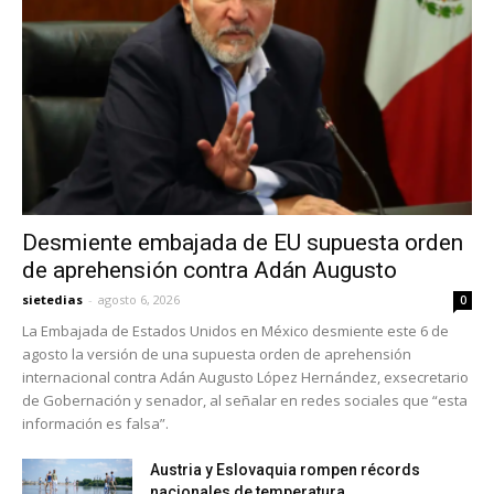
Desmiente embajada de EU supuesta orden
de aprehensión contra Adán Augusto
sietedias
-
agosto 6, 2026
0
La Embajada de Estados Unidos en México desmiente este 6 de
agosto la versión de una supuesta orden de aprehensión
internacional contra Adán Augusto López Hernández, exsecretario
de Gobernación y senador, al señalar en redes sociales que “esta
información es falsa”.
Austria y Eslovaquia rompen récords
nacionales de temperatura