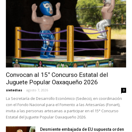
Convocan al 15° Concurso Estatal del
Juguete Popular Oaxaqueño 2026
sietedias
-
agosto 7, 2026
0
La Secretaría de Desarrollo Económico (Sedeco), en coordinación
con el Fondo Nacional para el Fomento a las Artesanías (Fonart),
invita a las personas artesanas a participar en el 15° Concurso
Estatal del Juguete Popular Oaxaqueño 2026.
Desmiente embajada de EU supuesta orden