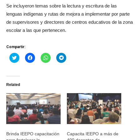
Se incluyeron temas sobre la lectura y escritura de las
lenguas indígenas y rutas de mejora a implementar por parte
de supervisores y directores de centros educativos de la zona
escolar a las que pertenecen.
Compartir:
Haz
Haz
Haz
Haz
clic
clic
clic
clic
para
para
para
para
compartir
compartir
compartir
compartir
en
en
en
en
Twitter
Facebook
WhatsApp
Telegram
(Se
(Se
(Se
(Se
Related
abre
abre
abre
abre
en
en
en
en
una
una
una
una
ventana
ventana
ventana
ventana
nueva)
nueva)
nueva)
nueva)
Brinda IEEPO capacitación
Capacita IEEPO a más de