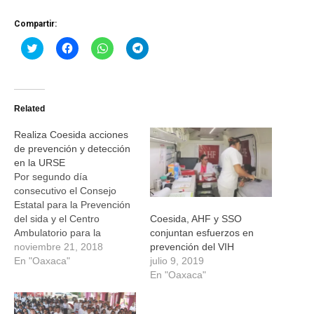
Compartir:
Haz
Haz
Haz
Haz
clic
clic
clic
clic
para
para
para
para
compartir
compartir
compartir
compartir
en
en
en
en
Twitter
Facebook
WhatsApp
Telegram
(Se
(Se
(Se
(Se
Related
abre
abre
abre
abre
en
en
en
en
una
una
una
una
Realiza Coesida acciones
ventana
ventana
ventana
ventana
nueva)
nueva)
nueva)
nueva)
de prevención y detección
en la URSE
Por segundo día
consecutivo el Consejo
Estatal para la Prevención
del sida y el Centro
Coesida, AHF y SSO
Ambulatorio para la
conjuntan esfuerzos en
Prevención y Atención del
noviembre 21, 2018
prevención del VIH
sida e Infecciones de
En "Oaxaca"
julio 9, 2019
Transmisión Sexual
En "Oaxaca"
(COESIDA-CAPASITS),
realiza acciones de