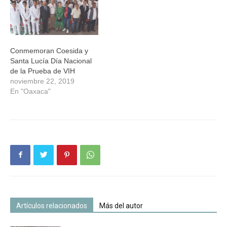
prevención y detección del
Virus de Inmunodeficiencia
Humana (VIH). En el
marco de conmemoración
del Día Nacional de…
Conmemoran Coesida y
Santa Lucía Día Nacional
de la Prueba de VIH
noviembre 22, 2019
En "Oaxaca"
Artículos relacionados
Más del autor