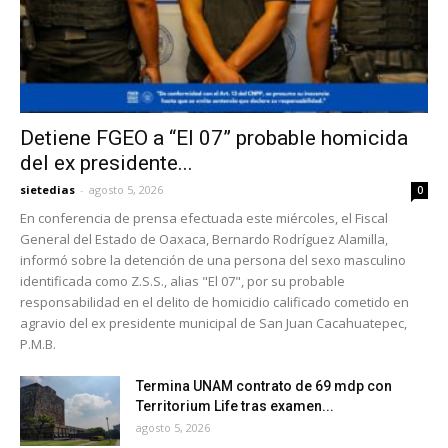
Detiene FGEO a “El 07” probable homicida
del ex presidente...
sietedias
-
agosto 5, 2026
0
En conferencia de prensa efectuada este miércoles, el Fiscal
General del Estado de Oaxaca, Bernardo Rodríguez Alamilla,
informó sobre la detención de una persona del sexo masculino
identificada como Z.S.S., alias "El 07", por su probable
responsabilidad en el delito de homicidio calificado cometido en
agravio del ex presidente municipal de San Juan Cacahuatepec,
P.M.B.
Termina UNAM contrato de 69 mdp con
Territorium Life tras examen...
agosto 5, 2026