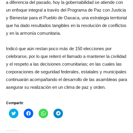
a diferencia del pasado, hoy la gobernabilidad se atiende con
un enfoque integral a través del Programa de Paz con Justicia
y Bienestar para el Pueblo de Oaxaca, una estrategia territorial
que ha dado resultados tangibles en la resolución de conflictos
y en la armonía comunitaria.
Indicó que aún restan poco más de 150 elecciones por
celebrarse, por lo que reiteró el llamado a mantener la civilidad
y el respeto a las decisiones comunitarias; en las cuales las
corporaciones de seguridad federales, estatales y municipales
continuarán acompañando el desarrollo de las asambleas para
asegurar su realización en un clima de paz y orden.
Compartir:
Haz
Haz
Haz
Haz
clic
clic
clic
clic
para
para
para
para
compartir
compartir
compartir
compartir
en
en
en
en
Twitter
Facebook
WhatsApp
Telegram