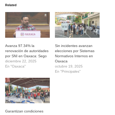
(Se
(Se
(Se
(Se
Related
abre
abre
abre
abre
en
en
en
en
una
una
una
una
ventana
ventana
ventana
ventana
nueva)
nueva)
nueva)
nueva)
Avanza 97.34% la
Sin incidentes avanzan
renovación de autoridades
elecciones por Sistemas
por SNI en Oaxaca: Sego
Normativos Internos en
diciembre 22, 2025
Oaxaca
En "Oaxaca"
octubre 19, 2025
En "Principales"
Garantizan condiciones