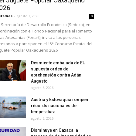
el Juguete Popular Oaxaqueño
026
etedias
-
agosto 7, 2026
0
 Secretaría de Desarrollo Económico (Sedeco), en
ordinación con el Fondo Nacional para el Fomento
las Artesanías (Fonart), invita a las personas
tesanas a participar en el 15° Concurso Estatal del
guete Popular Oaxaqueño 2026.
Desmiente embajada de EU
supuesta orden de
aprehensión contra Adán
Augusto
agosto 6, 2026
Austria y Eslovaquia rompen
récords nacionales de
temperatura
agosto 6, 2026
Disminuye en Oaxaca la