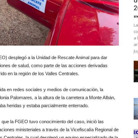
d
2
si
La
co
a 
ar
Ju
EO) desplegó a la Unidad de Rescate Animal para dar
ciones de salud, como parte de las acciones derivadas
do en la región de los Valles Centrales.
da en redes sociales y medios de comunicación, la
onia Palomares, a la altura de la carretera a Monte Albán,
aba heridas y estaba parcialmente enterrado.
que la FGEO tuvo conocimiento del caso, inició las
aciones ministeriales a través de la Vicefiscalía Regional de
es Centrales, la cual desplegó un equipo especializado de la