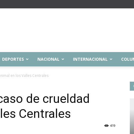
DEPORTES
NACIONAL
INTERNACIONAL
COLU
nimal en los Valles Centrales
 caso de crueldad
les Centrales
419