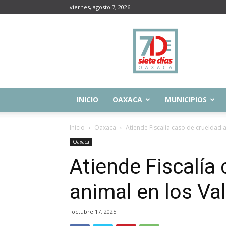
viernes, agosto 7, 2026
Siete
Días
Oaxaca
INICIO
OAXACA
MUNICIPIOS
Inicio
Oaxaca
Atiende Fiscalía caso de crueldad a
Oaxaca
Atiende Fiscalía
animal en los Val
octubre 17, 2025