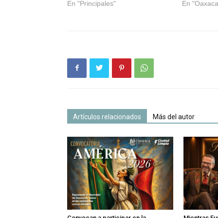
En "Principales"
En "Oaxaca
Artículos relacionados
Más del autor
Convocan a participar en la
Mientras Eu