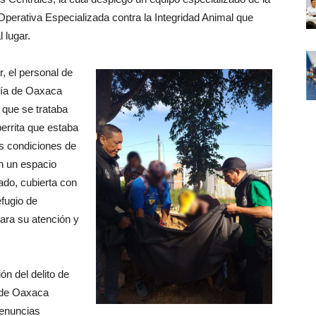
perativa Especializada contra la Integridad Animal que
l lugar.
ar, el personal de
alía de Oaxaca
 que se trataba
errita que estaba
s condiciones de
n un espacio
ado, cubierta con
efugio de
para su atención y
ón del delito de
o de Oaxaca
denuncias