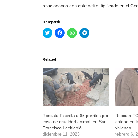
relacionadas con este delito, tipificado en el 
Compartir:
Haz
Haz
Haz
Haz
clic
clic
clic
clic
para
para
para
para
compartir
compartir
compartir
compartir
en
en
en
en
Twitter
Facebook
WhatsApp
Telegram
(Se
(Se
(Se
(Se
Related
abre
abre
abre
abre
en
en
en
en
una
una
una
una
ventana
ventana
ventana
ventana
nueva)
nueva)
nueva)
nueva)
Rescata Fiscalía a 65 perritos por
Rescata FG
caso de crueldad animal, en San
estaba en l
Francisco Lachigoló
vivienda
diciembre 11, 2025
febrero 6, 