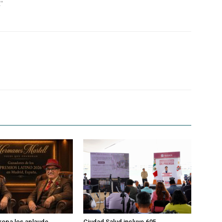
"
ropa los aplaude,
Ciudad Salud incluye 605