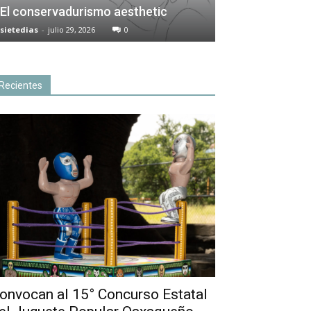
El conservadurismo aesthetic
sietedias
-
julio 29, 2026
0
Recientes
onvocan al 15° Concurso Estatal