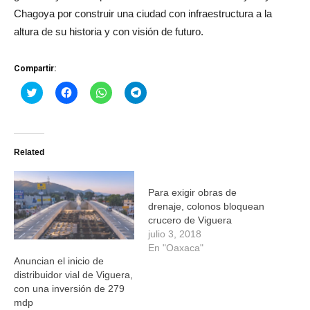
Chagoya por construir una ciudad con infraestructura a la
altura de su historia y con visión de futuro.
Compartir:
Haz
Haz
Haz
Haz
clic
clic
clic
clic
para
para
para
para
compartir
compartir
compartir
compartir
en
en
en
en
Twitter
Facebook
WhatsApp
Telegram
(Se
(Se
(Se
(Se
Related
abre
abre
abre
abre
en
en
en
en
una
una
una
una
ventana
ventana
ventana
ventana
nueva)
nueva)
nueva)
nueva)
Para exigir obras de
drenaje, colonos bloquean
crucero de Viguera
julio 3, 2018
En "Oaxaca"
Anuncian el inicio de
distribuidor vial de Viguera,
con una inversión de 279
mdp