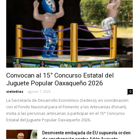
Convocan al 15° Concurso Estatal del
Juguete Popular Oaxaqueño 2026
sietedias
-
agosto 7, 2026
0
La Secretaría de Desarrollo Económico (Sedeco), en coordinación
con el Fondo Nacional para el Fomento a las Artesanías (Fonart),
invita a las personas artesanas a participar en el 15° Concurso
Estatal del Juguete Popular Oaxaqueño 2026.
Desmiente embajada de EU supuesta orden