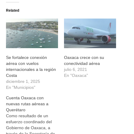
Twitter
Facebook
WhatsApp
Telegram
(Se
(Se
(Se
(Se
Related
abre
abre
abre
abre
en
en
en
en
una
una
una
una
ventana
ventana
ventana
ventana
nueva)
nueva)
nueva)
nueva)
Se fortalece conexión
Oaxaca crece con su
aérea con vuelos
conectividad aérea
internacionales a la región
julio 6, 2021
Costa
En "Oaxaca"
diciembre 1, 2025
En "Municipios"
Cuenta Oaxaca con
nuevas rutas aéreas a
Querétaro
Como resultado de un
esfuerzo coordinado del
Gobierno de Oaxaca, a
través de la Secretaría de