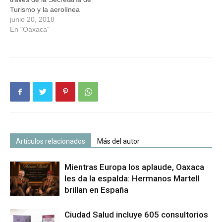
Turismo y la aerolínea
Transportes Aéreos
junio 20, 2018
Regionales (TAR), la
En "Oaxaca"
entidad contará con dos
nuevas rutas aéreas que
conectarán a la entidad
con el estado de Querétaro
para brindar una mayor
conectividad que fortalezca
la…
Artículos relacionados
Más del autor
Mientras Europa los aplaude, Oaxaca
les da la espalda: Hermanos Martell
brillan en España
Ciudad Salud incluye 605 consultorios