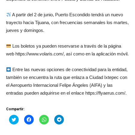
A partir del 2 de junio, Puerto Escondido tendrá un nuevo
trayecto hacia Tijuana, con frecuencias semanales los martes,
jueves y domingos.
Los boletos ya pueden reservarse a través de la página
web https://www.volaris.com/, así como en la aplicación móvil.
Entre las nuevas opciones de conectividad para la entidad,
también se encuentra la ruta que enlaza a Ciudad Ixtepec con
el Aeropuerto Internacional Felipe Ángeles (AIFA) y las
entradas pueden adquirirse en el enlace https://flyaerus.com/.
Compartir:
Haz
Haz
Haz
Haz
clic
clic
clic
clic
para
para
para
para
compartir
compartir
compartir
compartir
en
en
en
en