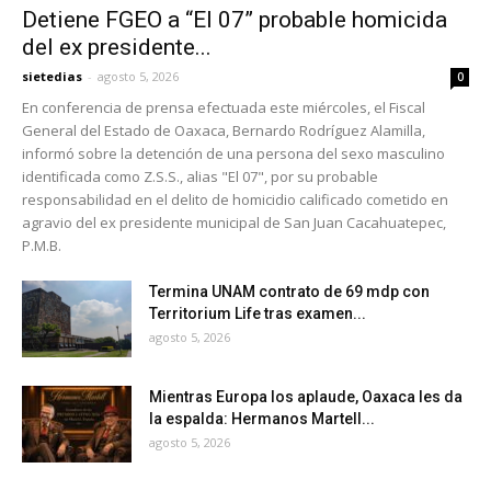
Detiene FGEO a “El 07” probable homicida
del ex presidente...
sietedias
-
agosto 5, 2026
0
En conferencia de prensa efectuada este miércoles, el Fiscal
General del Estado de Oaxaca, Bernardo Rodríguez Alamilla,
informó sobre la detención de una persona del sexo masculino
identificada como Z.S.S., alias "El 07", por su probable
responsabilidad en el delito de homicidio calificado cometido en
agravio del ex presidente municipal de San Juan Cacahuatepec,
P.M.B.
Termina UNAM contrato de 69 mdp con
Territorium Life tras examen...
agosto 5, 2026
Mientras Europa los aplaude, Oaxaca les da
la espalda: Hermanos Martell...
agosto 5, 2026