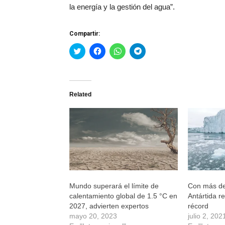
la energía y la gestión del agua”.
Compartir:
Haz
Haz
Haz
Haz
clic
clic
clic
clic
para
para
para
para
compartir
compartir
compartir
compartir
en
en
en
en
Twitter
Facebook
WhatsApp
Telegram
(Se
(Se
(Se
(Se
Related
abre
abre
abre
abre
en
en
en
en
una
una
una
una
ventana
ventana
ventana
ventana
nueva)
nueva)
nueva)
nueva)
Mundo superará el límite de
Con más de
calentamiento global de 1.5 °C en
Antártida r
2027, advierten expertos
récord
mayo 20, 2023
julio 2, 202