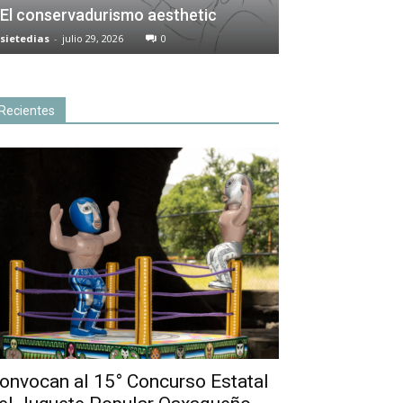
El conservadurismo aesthetic
sietedias
-
julio 29, 2026
0
Recientes
onvocan al 15° Concurso Estatal