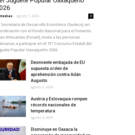
el Juguete Popular Oaxaqueño
026
etedias
-
agosto 7, 2026
0
 Secretaría de Desarrollo Económico (Sedeco), en
ordinación con el Fondo Nacional para el Fomento
las Artesanías (Fonart), invita a las personas
tesanas a participar en el 15° Concurso Estatal del
guete Popular Oaxaqueño 2026.
Desmiente embajada de EU
supuesta orden de
aprehensión contra Adán
Augusto
agosto 6, 2026
Austria y Eslovaquia rompen
récords nacionales de
temperatura
agosto 6, 2026
Disminuye en Oaxaca la