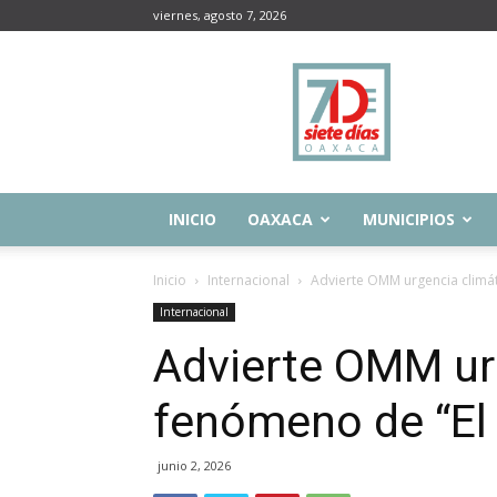
viernes, agosto 7, 2026
Siete
Días
Oaxaca
INICIO
OAXACA
MUNICIPIOS
Inicio
Internacional
Advierte OMM urgencia climát
Internacional
Advierte OMM urg
fenómeno de “El 
junio 2, 2026