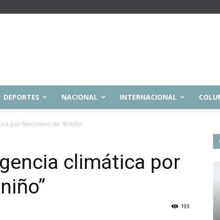
DEPORTES
NACIONAL
INTERNACIONAL
COLU
ica por fenómeno de “El niño”
encia climática por
niño”
193