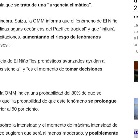
d
ala que
se trata de una “urgencia climática”
.
2
si
nebra, Suiza, la OMM informa que el fenómeno de El Niño
La
das aguas oceánicas del Pacífico tropical” y que “influirá
co
ipitaciones,
aumentando el riesgo de fenómenos
a 
ar
ses”.
Ju
ncia de El Niño “los pronósticos avanzados ayudan a
bsistencia”, y “es el momento de
tomar decisiones
 la OMM indica una probabilidad del 80% de que se
s que “la probabilidad de que este fenómeno
se prolongue
or al 90 por ciento.
e sobre la intensidad y el momento de máxima intensidad de
tico sugieren que será al menos moderado,
y posiblemente