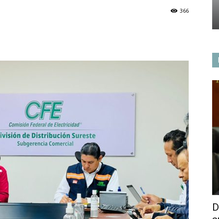
366
D