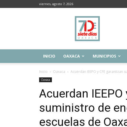
viernes, agosto 7, 2026
Siete
Días
Oaxaca
INICIO
OAXACA
MUNICIPIOS
Inicio
Oaxaca
Acuerdan IEEPO y CFE garantizan sum
Oaxaca
Acuerdan IEEPO 
suministro de ene
escuelas de Oax