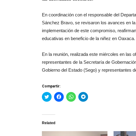
En coordinación con el responsable del Depar
Sánchez Bravo, se revisaron los avances en la g
implementación de este compromiso, reafirmando
educativas en beneficio de la niñez en Oaxaca.
En la reunión, realizada este miércoles en las 
representantes de la Secretaría de Gobernación
Gobierno del Estado (Sego) y representantes 
Compartir:
Haz
Haz
Haz
Haz
clic
clic
clic
clic
para
para
para
para
compartir
compartir
compartir
compartir
en
en
en
en
Twitter
Facebook
WhatsApp
Telegram
(Se
(Se
(Se
(Se
Related
abre
abre
abre
abre
en
en
en
en
una
una
una
una
ventana
ventana
ventana
ventana