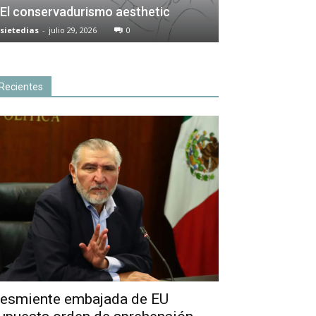
El conservadurismo aesthetic
sietedias
-
julio 29, 2026
0
Recientes
esmiente embajada de EU