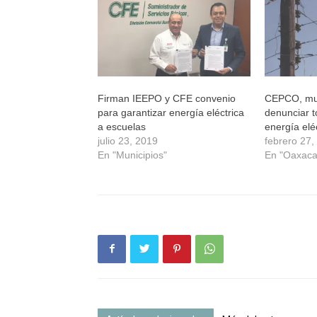
nueva)
nueva)
nueva)
nueva)
Firman IEEPO y CFE convenio
CEPCO, mun
para garantizar energía eléctrica
denunciar 
a escuelas
energía elé
julio 23, 2019
febrero 27,
En "Municipios"
En "Oaxaca