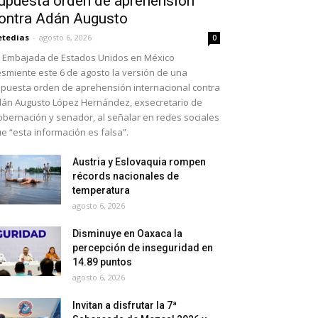
upuesta orden de aprehensión
ontra Adán Augusto
etedias
-
agosto 6, 2026
0
 Embajada de Estados Unidos en México
smiente este 6 de agosto la versión de una
puesta orden de aprehensión internacional contra
án Augusto López Hernández, exsecretario de
bernación y senador, al señalar en redes sociales
e “esta información es falsa”.
Austria y Eslovaquia rompen
récords nacionales de
temperatura
agosto 6, 2026
Disminuye en Oaxaca la
percepción de inseguridad en
14.89 puntos
agosto 6, 2026
Invitan a disfrutar la 7ª