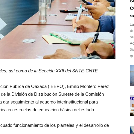
s
c
si
La
de
su
Ad
Go
qu
atales, así como de la Sección XXII del SNTE-CNTE
ducación Pública de Oaxaca (IEEPO), Emilio Montero Pérez
e la División de Distribución Sureste de la Comisión
a dar seguimiento al acuerdo interinstitucional para
trica en escuelas de educación básica del estado.
ecuado funcionamiento de los planteles y el desarrollo de