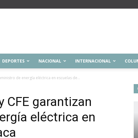
DEPORTES
NACIONAL
INTERNACIONAL
COLU
inistro de energía eléctrica en escuelas de...
y CFE garantizan
rgía eléctrica en
aca