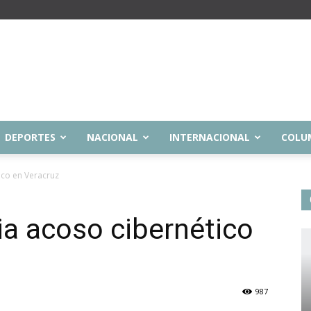
DEPORTES
NACIONAL
INTERNACIONAL
COLU
ico en Veracruz
ia acoso cibernético
987