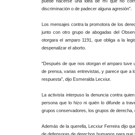
puede hacerse una idea de mí que no corr
discriminación o de padecer alguna agresión”.
Los mensajes contra la promotora de los dere
junto con otro grupo de abogadas del Observa
otorgara el amparo 1191, que obliga a la legi
despenalizar el aborto.
“Después de que nos otorgan el amparo tuve u
de prensa, varias entrevistas, y parece que a 
respuesta”, dijo Esmeralda Lecxiur.
La activista interpuso la denuncia contra qui
persona que lo hizo ni quién lo difunde a t
grupos conservadores, los grupos de derecha, q
Además de la querella, Lecxiur Ferreira dijo 
de defensoras de derechos humanos para que se