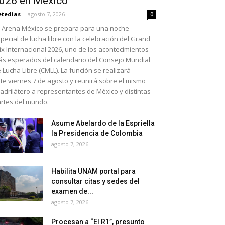
026 en México
etedias
-
agosto 7, 2026
0
 Arena México se prepara para una noche
pecial de lucha libre con la celebración del Grand
ix Internacional 2026, uno de los acontecimientos
s esperados del calendario del Consejo Mundial
 Lucha Libre (CMLL). La función se realizará
te viernes 7 de agosto y reunirá sobre el mismo
adrilátero a representantes de México y distintas
rtes del mundo.
Asume Abelardo de la Espriella
la Presidencia de Colombia
agosto 7, 2026
Habilita UNAM portal para
consultar citas y sedes del
examen de...
agosto 7, 2026
Procesan a “El R1”, presunto