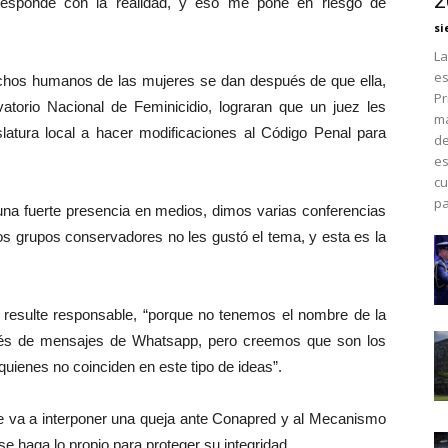
2
esponde con la realidad, y eso me pone en riesgo de
si
La
es
chos humanos de las mujeres se dan después de que ella,
Pr
torio Nacional de Feminicidio, lograran que un juez les
má
slatura local a hacer modificaciones al Código Penal para
de
es
cu
pa
na fuerte presencia en medios, dimos varias conferencias
los grupos conservadores no les gustó el tema, y esta es la
en resulte responsable, “porque no tenemos el nombre de la
ravés de mensajes de Whatsapp, pero creemos que son los
uienes no coinciden en este tipo de ideas”.
que va a interponer una queja ante Conapred y al Mecanismo
 haga lo propio para proteger su integridad.