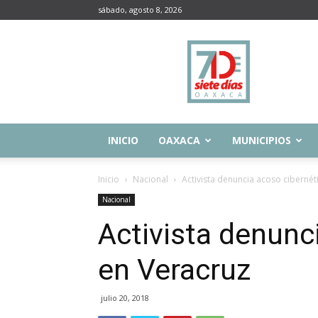
sábado, agosto 8, 2026
Siete
Días
Oaxaca
INICIO
OAXACA
MUNICIPIOS
Inicio
Nacional
Activista denuncia acoso cibernét
Nacional
Activista denunc
en Veracruz
julio 20, 2018