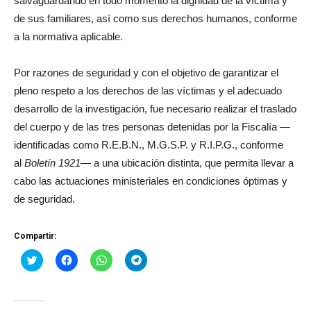
salvaguardando en todo momento la dignidad de la víctima y
de sus familiares, así como sus derechos humanos, conforme
a la normativa aplicable.
Por razones de seguridad y con el objetivo de garantizar el
pleno respeto a los derechos de las víctimas y el adecuado
desarrollo de la investigación, fue necesario realizar el traslado
del cuerpo y de las tres personas detenidas por la Fiscalía —
identificadas como R.E.B.N., M.G.S.P. y R.I.P.G., conforme
al
Boletín 1921
— a una ubicación distinta, que permita llevar a
cabo las actuaciones ministeriales en condiciones óptimas y
de seguridad.
Compartir:
Haz
Haz
Haz
Haz
clic
clic
clic
clic
para
para
para
para
compartir
compartir
compartir
compartir
en
en
en
en
Twitter
Facebook
WhatsApp
Telegram