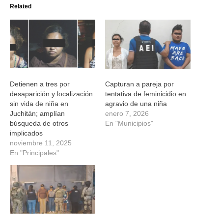
(Se
(Se
(Se
(Se
Related
abre
abre
abre
abre
en
en
en
en
una
una
una
una
ventana
ventana
ventana
ventana
nueva)
nueva)
nueva)
nueva)
Detienen a tres por
Capturan a pareja por
desaparición y localización
tentativa de feminicidio en
sin vida de niña en
agravio de una niña
Juchitán; amplían
enero 7, 2026
búsqueda de otros
En "Municipios"
implicados
noviembre 11, 2025
En "Principales"