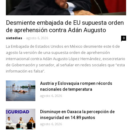
Desmiente embajada de EU supuesta orden
de aprehensión contra Adán Augusto
sietedias
-
agosto 6, 2026
0
La Embajada de Estados Unidos en México desmiente este 6 de
agosto la versión de una supuesta orden de aprehensión
internacional contra Adán Augusto López Hernández, exsecretario
de Gobernación y senador, al señalar en redes sociales que “esta
información es falsa”.
Austria y Eslovaquia rompen récords
nacionales de temperatura
agosto 6, 2026
Disminuye en Oaxaca la percepción de
inseguridad en 14.89 puntos
agosto 6, 2026