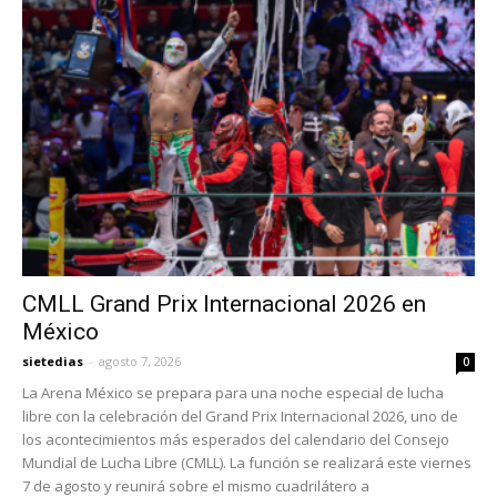
CMLL Grand Prix Internacional 2026 en
México
sietedias
-
agosto 7, 2026
0
La Arena México se prepara para una noche especial de lucha
libre con la celebración del Grand Prix Internacional 2026, uno de
los acontecimientos más esperados del calendario del Consejo
Mundial de Lucha Libre (CMLL). La función se realizará este viernes
7 de agosto y reunirá sobre el mismo cuadrilátero a