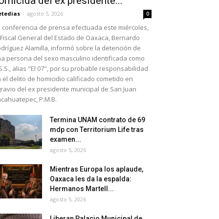
omicida del ex presidente...
etedias
-
agosto 5, 2026
0
 conferencia de prensa efectuada este miércoles,
 Fiscal General del Estado de Oaxaca, Bernardo
dríguez Alamilla, informó sobre la detención de
a persona del sexo masculino identificada como
S.S., alias "El 07", por su probable responsabilidad
 el delito de homicidio calificado cometido en
ravio del ex presidente municipal de San Juan
cahuatepec, P.M.B.
Termina UNAM contrato de 69
mdp con Territorium Life tras
examen...
agosto 5, 2026
Mientras Europa los aplaude,
Oaxaca les da la espalda:
Hermanos Martell...
agosto 5, 2026
Liberan Palacio Municipal de