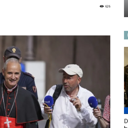
626
D