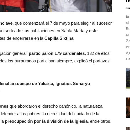
h
si
En
el
ónclave,
que comenzará el 7 de mayo para elegir al sucesor
Ro
an sorteado sus habitaciones en Santa Marta y
este
un
tes de encerrarse en la
Capilla Sixtina
.
Z.
en
ag
gación general,
participaron 179 cardenales
, 132 de ellos
Ca
dos los purpurados participan siempre, explicó el portavoz
denal arzobispo de Yakarta, Ignatius Suharyo
.
ones
que abordaron el derecho canónico, la naturaleza
a defender a los pobres, la necesidad del cuidado de la
 la
preocupación por la división de la Iglesia
, entre otros.