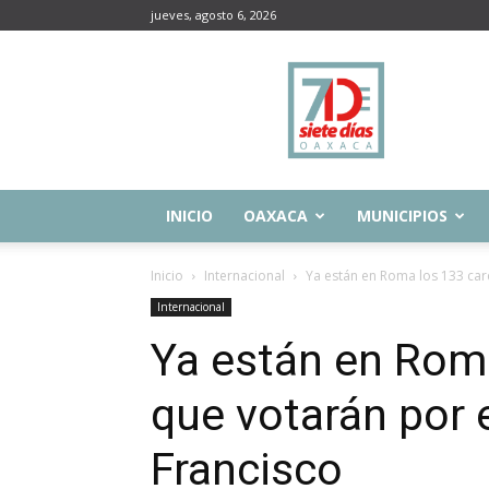
jueves, agosto 6, 2026
Siete
Días
Oaxaca
INICIO
OAXACA
MUNICIPIOS
Inicio
Internacional
Ya están en Roma los 133 car
Internacional
Ya están en Rom
que votarán por 
Francisco