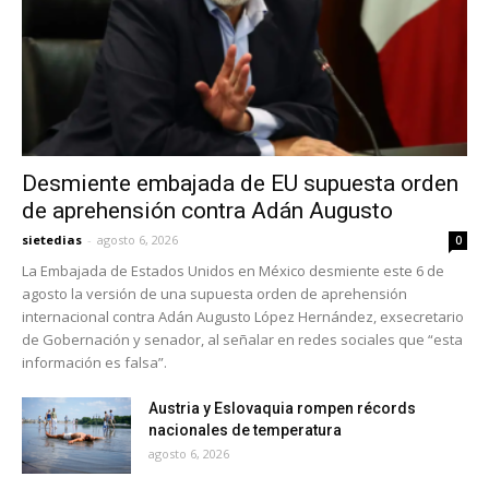
Desmiente embajada de EU supuesta orden
de aprehensión contra Adán Augusto
sietedias
-
agosto 6, 2026
0
La Embajada de Estados Unidos en México desmiente este 6 de
agosto la versión de una supuesta orden de aprehensión
internacional contra Adán Augusto López Hernández, exsecretario
de Gobernación y senador, al señalar en redes sociales que “esta
información es falsa”.
Austria y Eslovaquia rompen récords
nacionales de temperatura
agosto 6, 2026