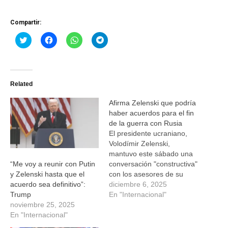
Compartir:
Haz
Haz
Haz
Haz
clic
clic
clic
clic
para
para
para
para
compartir
compartir
compartir
compartir
en
en
en
en
Twitter
Facebook
WhatsApp
Telegram
(Se
(Se
(Se
(Se
Related
abre
abre
abre
abre
en
en
en
en
una
una
una
una
Afirma Zelenski que podría
ventana
ventana
ventana
ventana
nueva)
nueva)
nueva)
nueva)
haber acuerdos para el fin
de la guerra con Rusia
El presidente ucraniano,
Volodímir Zelenski,
mantuvo este sábado una
conversación "constructiva"
“Me voy a reunir con Putin
con los asesores de su
y Zelenski hasta que el
homólogo estadounidense,
diciembre 6, 2025
acuerdo sea definitivo”:
Donald Trump, sobre la
En "Internacional"
Trump
propuesta de Estados
noviembre 25, 2025
Unidos para poner fin a la
En "Internacional"
guerra en Ucrania.