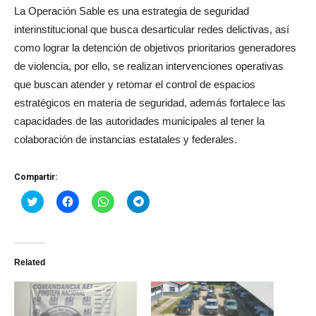
La Operación Sable es una estrategia de seguridad
interinstitucional que busca desarticular redes delictivas, así
como lograr la detención de objetivos prioritarios generadores
de violencia, por ello, se realizan intervenciones operativas
que buscan atender y retomar el control de espacios
estratégicos en materia de seguridad, además fortalece las
capacidades de las autoridades municipales al tener la
colaboración de instancias estatales y federales.
Compartir:
Haz
Haz
Haz
Haz
clic
clic
clic
clic
para
para
para
para
compartir
compartir
compartir
compartir
en
en
en
en
Twitter
Facebook
WhatsApp
Telegram
(Se
(Se
(Se
(Se
Related
abre
abre
abre
abre
en
en
en
en
una
una
una
una
ventana
ventana
ventana
ventana
nueva)
nueva)
nueva)
nueva)