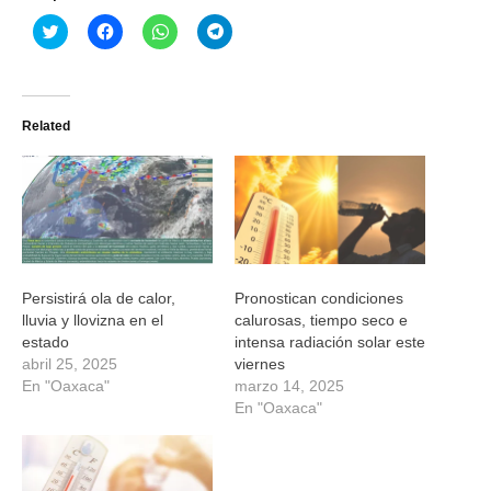
Haz
Haz
Haz
Haz
clic
clic
clic
clic
para
para
para
para
compartir
compartir
compartir
compartir
en
en
en
en
Twitter
Facebook
WhatsApp
Telegram
(Se
(Se
(Se
(Se
Related
abre
abre
abre
abre
en
en
en
en
una
una
una
una
ventana
ventana
ventana
ventana
nueva)
nueva)
nueva)
nueva)
Persistirá ola de calor,
Pronostican condiciones
lluvia y llovizna en el
calurosas, tiempo seco e
estado
intensa radiación solar este
abril 25, 2025
viernes
En "Oaxaca"
marzo 14, 2025
En "Oaxaca"