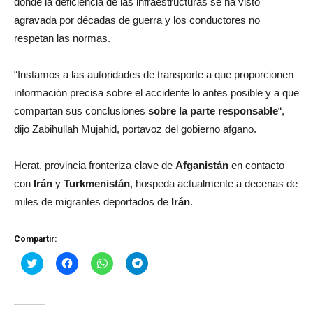
donde la deficiencia de las infraestructuras se ha visto
agravada por décadas de guerra y los conductores no
respetan las normas.
“Instamos a las autoridades de transporte a que proporcionen
información precisa sobre el accidente lo antes posible y a que
compartan sus conclusiones
sobre la parte responsable
“,
dijo Zabihullah Mujahid, portavoz del gobierno afgano.
Herat, provincia fronteriza clave de
Afganistán
en contacto
con
Irán
y
Turkmenistán
, hospeda actualmente a decenas de
miles de migrantes deportados de
Irán
.
Compartir:
Haz
Haz
Haz
Haz
clic
clic
clic
clic
para
para
para
para
compartir
compartir
compartir
compartir
en
en
en
en
Twitter
Facebook
WhatsApp
Telegram