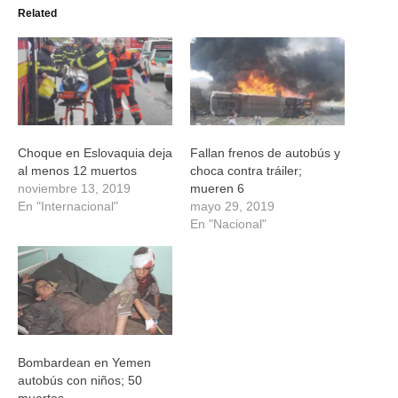
(Se
(Se
(Se
(Se
Related
abre
abre
abre
abre
en
en
en
en
una
una
una
una
ventana
ventana
ventana
ventana
nueva)
nueva)
nueva)
nueva)
Choque en Eslovaquia deja
Fallan frenos de autobús y
al menos 12 muertos
choca contra tráiler;
noviembre 13, 2019
mueren 6
En "Internacional"
mayo 29, 2019
En "Nacional"
Bombardean en Yemen
autobús con niños; 50
muertos