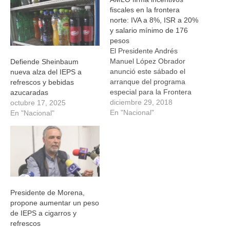
ventana
ventana
ventana
ventana
nueva)
nueva)
nueva)
nueva)
fiscales en la frontera
norte: IVA a 8%, ISR a 20%
y salario mínimo de 176
pesos
El Presidente Andrés
Manuel López Obrador
Defiende Sheinbaum
anunció este sábado el
nueva alza del IEPS a
arranque del programa
refrescos y bebidas
especial para la Frontera
azucaradas
Norte, que incluye la
diciembre 29, 2018
octubre 17, 2025
reducción del Impuesto al
En "Nacional"
En "Nacional"
Valor Agregado (IVA) de 16
a 8 por ciento, y del
Impuesto Sobre la Renta
(ISR), de 38 a 20 por
ciento; así como la…
Presidente de Morena,
propone aumentar un peso
de IEPS a cigarros y
refrescos