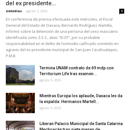
del ex presidente...
sietedias
-
agosto 5, 2026
0
En conferencia de prensa efectuada este miércoles, el Fiscal
General del Estado de Oaxaca, Bernardo Rodríguez Alamilla,
informó sobre la detención de una persona del sexo masculino
identificada como Z.S.S., alias "El 07", por su probable
responsabilidad en el delito de homicidio calificado cometido en
agravio del ex presidente municipal de San Juan Cacahuatepec,
P.M.B.
Termina UNAM contrato de 69 mdp con
Territorium Life tras examen...
agosto 5, 2026
Mientras Europa los aplaude, Oaxaca les da
la espalda: Hermanos Martell...
agosto 5, 2026
Liberan Palacio Municipal de Santa Catarina
Mechoacán tras siete meses de...