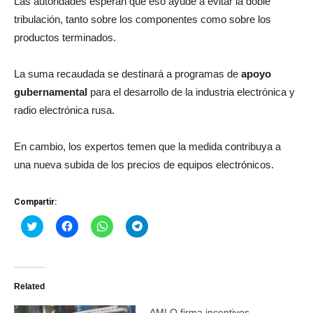
Las autoridades esperan que eso ayude a evitar la doble
tribulación, tanto sobre los componentes como sobre los
productos terminados.
La suma recaudada se destinará a programas de
apoyo
gubernamental
para el desarrollo de la industria electrónica y
radio electrónica rusa.
En cambio, los expertos temen que la medida contribuya a
una nueva subida de los precios de equipos electrónicos.
Compartir:
Haz
Haz
Haz
Haz
clic
clic
clic
clic
para
para
para
para
compartir
compartir
compartir
compartir
en
en
en
en
Twitter
Facebook
WhatsApp
Telegram
(Se
(Se
(Se
(Se
Related
abre
abre
abre
abre
en
en
en
en
una
una
una
una
AMLO firma incentivos